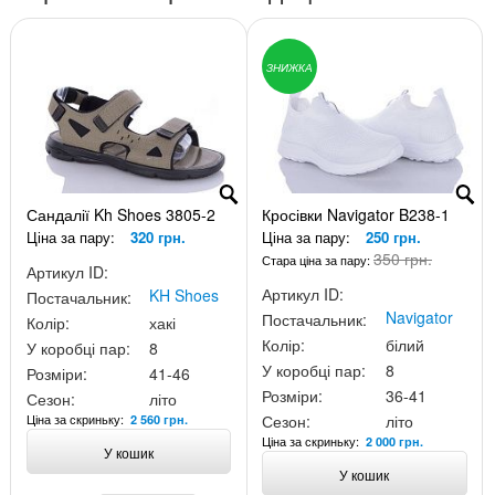
ЗНИЖКА
Сандалії Kh Shoes 3805-2
Кросівки Navigator B238-1
Ціна за пару:
320 грн.
Ціна за пару:
250 грн.
350 грн.
Стара ціна за пару:
Артикул ID:
Артикул ID:
KH Shoes
Постачальник:
Navigator
Постачальник:
Колір:
хакі
Колір:
білий
У коробці пар:
8
У коробці пар:
8
Розміри:
41-46
Розміри:
36-41
Сезон:
літо
Ціна за скриньку:
Сезон:
літо
2 560 грн.
Ціна за скриньку:
2 000 грн.
У кошик
У кошик