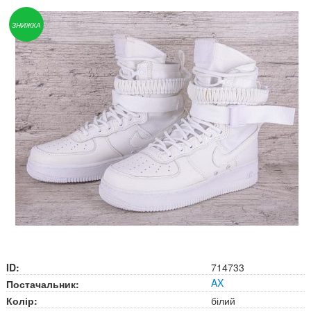
ЗНИЖКА
ID:
714733
AX
Постачальник:
Колір:
білий