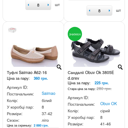
шт
шт
ЗНИЖКА
Туфлі Saimao A62-16
Сандалії Obuv Ok 3805E
d.grey
Ціна за пару:
360 грн.
Ціна за пару:
225 грн.
Артикул ID:
280 грн.
Стара ціна за пару:
Saimao
Постачальник:
Артикул ID:
Колір:
білий
Obuv OK
Постачальник:
У коробці пар:
8
Колір:
сірий
Розміри:
37-42
У коробці пар:
8
Сезон:
літо
Розміри:
41-46
Ціна за скриньку:
2 880 грн.