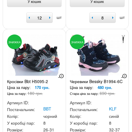
У кошик
У кошик
шт
шт
ЗНИЖКА
ЗНИЖКА
Кросівки Bbt H5095-2
Черевики Bessky B1994-6C
Ціна за пару:
170 грн.
Ціна за пару:
480 грн.
180 грн.
690 грн.
Ціна за пару:
Стара ціна за пару:
Артикул ID:
Артикул ID:
BBT
KLF
Постачальник:
Постачальник:
Колір:
чорний
Колір:
синій
У коробці пар:
8
У коробці пар:
8
Розміри:
26-31
Розміри:
32-37