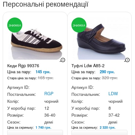
Персональні рекомендації
ЗНИЖКА
ЗНИЖКА
Кеди Rgp 99376
Туфлі Ldw A85-2
Ціна за пару:
145 грн.
Ціна за пару:
290 грн.
165 грн.
320 грн.
Стара ціна за пару:
Стара ціна за пару:
Артикул ID:
Артикул ID:
RGP
LDW
Постачальник:
Постачальник:
Колір:
чорний
Колір:
чорний
У коробці пар:
12
У коробці пар:
8
Розміри:
36-40
Розміри:
37-42
Сезон:
демі
Сезон:
демі
Ціна за скриньку:
Ціна за скриньку:
1 740 грн.
2 320 грн.