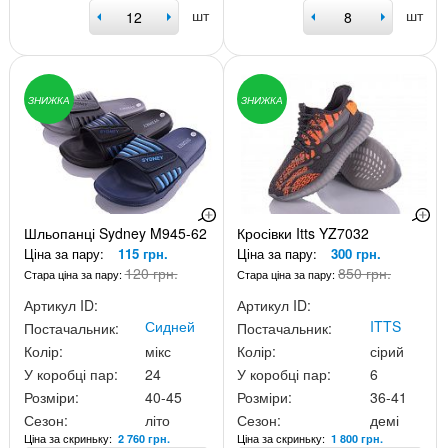
шт
шт
ЗНИЖКА
ЗНИЖКА
Шльопанці Sydney M945-62
Кросівки Itts YZ7032
Ціна за пару:
115 грн.
Ціна за пару:
300 грн.
120 грн.
850 грн.
Стара ціна за пару:
Стара ціна за пару:
Артикул ID:
Артикул ID:
Сидней
ITTS
Постачальник:
Постачальник:
Колір:
мікс
Колір:
сірий
У коробці пар:
24
У коробці пар:
6
Розміри:
40-45
Розміри:
36-41
Сезон:
літо
Сезон:
демі
Ціна за скриньку:
Ціна за скриньку:
2 760 грн.
1 800 грн.