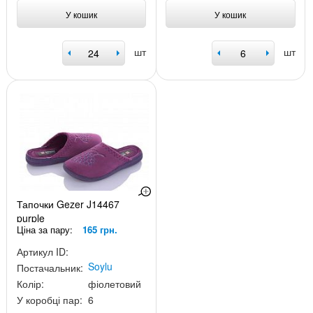
У кошик
У кошик
шт
шт
Тапочки Gezer J14467
purple
Ціна за пару:
165 грн.
Артикул ID:
Soylu
Постачальник:
Колір:
фіолетовий
У коробці пар:
6