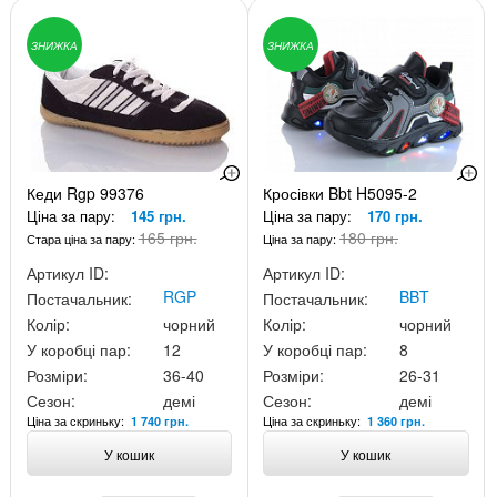
ЗНИЖКА
ЗНИЖКА
Кеди Rgp 99376
Кросівки Bbt H5095-2
Ціна за пару:
145 грн.
Ціна за пару:
170 грн.
165 грн.
180 грн.
Стара ціна за пару:
Ціна за пару:
Артикул ID:
Артикул ID:
RGP
BBT
Постачальник:
Постачальник:
Колір:
чорний
Колір:
чорний
У коробці пар:
12
У коробці пар:
8
Розміри:
36-40
Розміри:
26-31
Сезон:
демі
Сезон:
демі
Ціна за скриньку:
Ціна за скриньку:
1 740 грн.
1 360 грн.
У кошик
У кошик