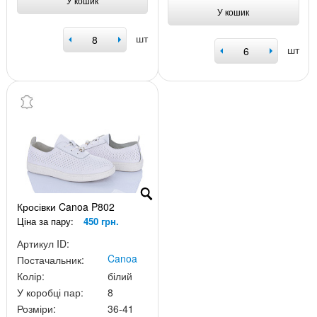
У кошик
У кошик
шт
шт
Кросівки Canoa P802
Ціна за пару:
450 грн.
Артикул ID:
Canoa
Постачальник:
Колір:
білий
У коробці пар:
8
Розміри:
36-41