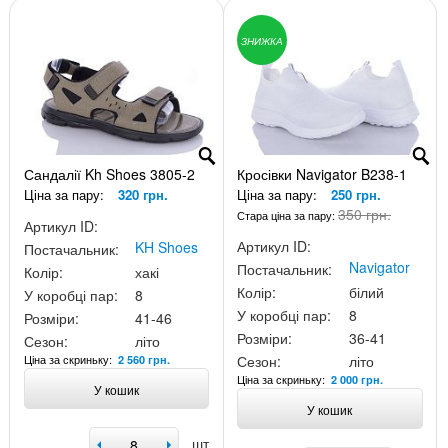
ЗНИЖКА
Сандалії Kh Shoes 3805-2
Кросівки Navigator B238-1
Ціна за пару:
320 грн.
Ціна за пару:
250 грн.
350 грн.
Стара ціна за пару:
Артикул ID:
Артикул ID:
KH Shoes
Постачальник:
Navigator
Постачальник:
Колір:
хакі
Колір:
білий
У коробці пар:
8
У коробці пар:
8
Розміри:
41-46
Розміри:
36-41
Сезон:
літо
Ціна за скриньку:
Сезон:
літо
2 560 грн.
Ціна за скриньку:
2 000 грн.
У кошик
У кошик
шт