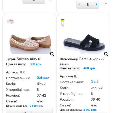
шт
Туфлі Saimao A62-16
Шльопанці Garti 94 чорний
замш
Ціна за пару:
360 грн.
Ціна за пару:
460 грн.
Артикул ID:
Артикул ID:
Saimao
Постачальник:
Garti
Постачальник:
Колір:
білий
Колір:
чорний
У коробці пар:
8
У коробці пар:
6
Розміри:
37-42
Розміри:
36-40
Сезон:
літо
Сезон:
літо
Ціна за скриньку:
2 880 грн.
Ціна за скриньку:
2 760 грн.