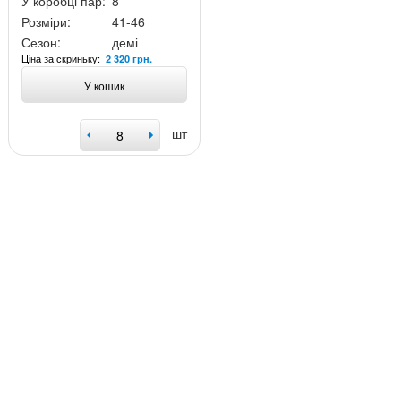
У коробці пар:
8
Розміри:
41-46
Сезон:
демі
Ціна за скриньку:
2 320 грн.
У кошик
шт