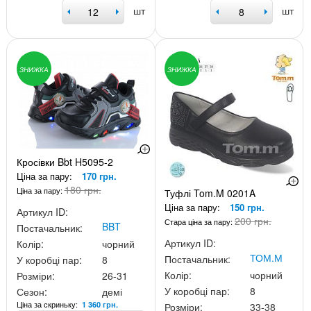
шт
шт
ЗНИЖКА
ЗНИЖКА
Кросівки Bbt H5095-2
Ціна за пару:
170 грн.
180 грн.
Ціна за пару:
Туфлі Tom.M 0201A
Ціна за пару:
150 грн.
Артикул ID:
200 грн.
Стара ціна за пару:
BBT
Постачальник:
Артикул ID:
Колір:
чорний
ТОМ.М
Постачальник:
У коробці пар:
8
Колір:
чорний
Розміри:
26-31
У коробці пар:
8
Сезон:
демі
Ціна за скриньку:
1 360 грн.
Розміри:
33-38