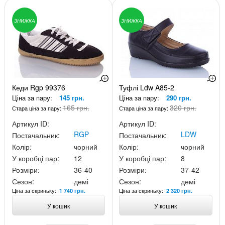
ЗНИЖКА
ЗНИЖКА
Кеди Rgp 99376
Туфлі Ldw A85-2
Ціна за пару:
145 грн.
Ціна за пару:
290 грн.
165 грн.
320 грн.
Стара ціна за пару:
Стара ціна за пару:
Артикул ID:
Артикул ID:
RGP
LDW
Постачальник:
Постачальник:
Колір:
чорний
Колір:
чорний
У коробці пар:
12
У коробці пар:
8
Розміри:
36-40
Розміри:
37-42
Сезон:
демі
Сезон:
демі
Ціна за скриньку:
Ціна за скриньку:
1 740 грн.
2 320 грн.
У кошик
У кошик