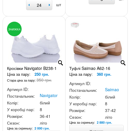
шт
ЗНИЖКА
Кросівки Navigator B238-1
Туфлі Saimao A62-16
Ціна за пару:
250 грн.
Ціна за пару:
360 грн.
350 грн.
Стара ціна за пару:
Артикул ID:
Артикул ID:
Saimao
Постачальник:
Navigator
Постачальник:
Колір:
білий
Колір:
білий
У коробці пар:
8
У коробці пар:
8
Розміри:
37-42
Розміри:
36-41
Сезон:
літо
Ціна за скриньку:
Сезон:
літо
2 880 грн.
Ціна за скриньку:
2 000 грн.