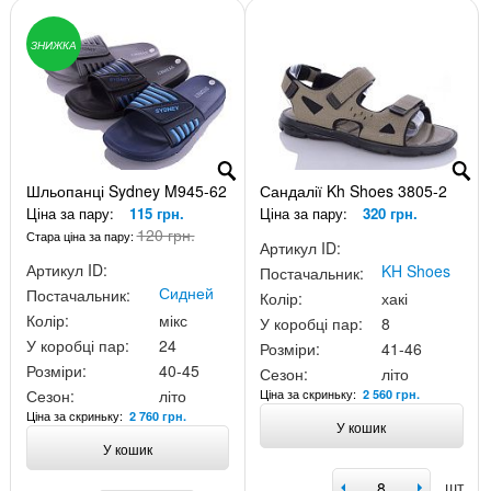
ЗНИЖКА
Шльопанці Sydney M945-62
Сандалії Kh Shoes 3805-2
Ціна за пару:
115 грн.
Ціна за пару:
320 грн.
120 грн.
Стара ціна за пару:
Артикул ID:
Артикул ID:
KH Shoes
Постачальник:
Сидней
Постачальник:
Колір:
хакі
Колір:
мікс
У коробці пар:
8
У коробці пар:
24
Розміри:
41-46
Розміри:
40-45
Сезон:
літо
Ціна за скриньку:
Сезон:
літо
2 560 грн.
Ціна за скриньку:
2 760 грн.
У кошик
У кошик
шт