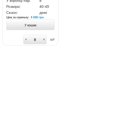
У коробці пар:
8
Розміри:
40-45
Сезон:
демі
Ціна за скриньку:
5 520 грн.
У кошик
шт