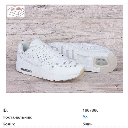
ID:
1667866
AX
Постачальник:
Колір:
білий