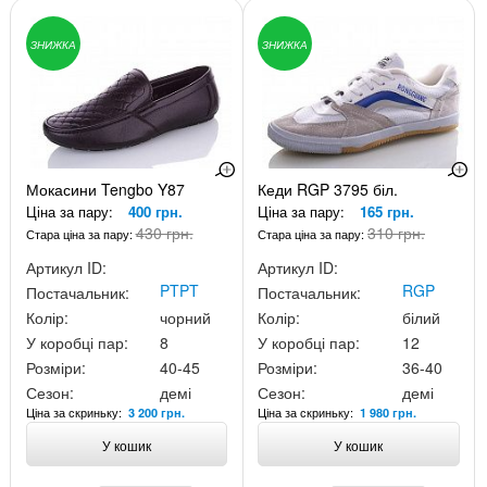
ЗНИЖКА
ЗНИЖКА
Мокасини Tengbo Y87
Кеди RGP 3795 біл.
Ціна за пару:
400 грн.
Ціна за пару:
165 грн.
430 грн.
310 грн.
Стара ціна за пару:
Стара ціна за пару:
Артикул ID:
Артикул ID:
PTPT
RGP
Постачальник:
Постачальник:
Колір:
чорний
Колір:
білий
У коробці пар:
8
У коробці пар:
12
Розміри:
40-45
Розміри:
36-40
Сезон:
демі
Сезон:
демі
Ціна за скриньку:
Ціна за скриньку:
3 200 грн.
1 980 грн.
У кошик
У кошик