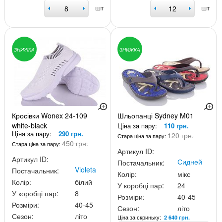
шт
шт
ЗНИЖКА
ЗНИЖКА
Кросівки Wonex 24-109
Шльопанці Sydney M01
white-black
Ціна за пару:
110 грн.
Ціна за пару:
290 грн.
120 грн.
Стара ціна за пару:
450 грн.
Стара ціна за пару:
Артикул ID:
Артикул ID:
Сидней
Постачальник:
Violeta
Постачальник:
Колір:
мікс
Колір:
білий
У коробці пар:
24
У коробці пар:
8
Розміри:
40-45
Розміри:
40-45
Сезон:
літо
Сезон:
літо
Ціна за скриньку:
2 640 грн.