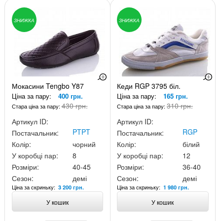
ЗНИЖКА
ЗНИЖКА
Мокасини Tengbo Y87
Кеди RGP 3795 біл.
Ціна за пару:
400 грн.
Ціна за пару:
165 грн.
430 грн.
310 грн.
Стара ціна за пару:
Стара ціна за пару:
Артикул ID:
Артикул ID:
PTPT
RGP
Постачальник:
Постачальник:
Колір:
чорний
Колір:
білий
У коробці пар:
8
У коробці пар:
12
Розміри:
40-45
Розміри:
36-40
Сезон:
демі
Сезон:
демі
Ціна за скриньку:
Ціна за скриньку:
3 200 грн.
1 980 грн.
У кошик
У кошик