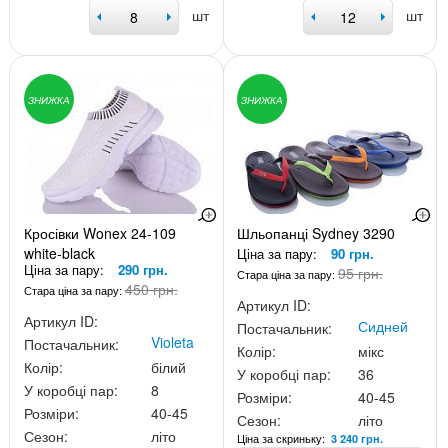
шт
шт
ЗНИЖКА
ЗНИЖКА
Кросівки Wonex 24-109
Шльопанці Sydney 3290
white-black
Ціна за пару:
90 грн.
Ціна за пару:
290 грн.
95 грн.
Стара ціна за пару:
450 грн.
Стара ціна за пару:
Артикул ID:
Артикул ID:
Сидней
Постачальник:
Violeta
Постачальник:
Колір:
мікс
Колір:
білий
У коробці пар:
36
У коробці пар:
8
Розміри:
40-45
Розміри:
40-45
Сезон:
літо
Сезон:
літо
Ціна за скриньку:
3 240 грн.