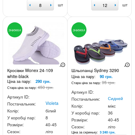
шт
шт
ЗНИЖКА
ЗНИЖКА
Кросівки Wonex 24-109
Шльопанці Sydney 3290
white-black
Ціна за пару:
90 грн.
Ціна за пару:
290 грн.
95 грн.
Стара ціна за пару:
450 грн.
Стара ціна за пару:
Артикул ID:
Артикул ID:
Сидней
Постачальник:
Violeta
Постачальник:
Колір:
мікс
Колір:
білий
У коробці пар:
36
У коробці пар:
8
Розміри:
40-45
Розміри:
40-45
Сезон:
літо
Сезон:
літо
Ціна за скриньку:
3 240 грн.