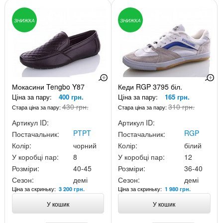
ЗНИЖКА
ЗНИЖКА
Мокасини Tengbo Y87
Кеди RGP 3795 біл.
Ціна за пару:
400 грн.
Ціна за пару:
165 грн.
430 грн.
310 грн.
Стара ціна за пару:
Стара ціна за пару:
Артикул ID:
Артикул ID:
PTPT
RGP
Постачальник:
Постачальник:
Колір:
чорний
Колір:
білий
У коробці пар:
8
У коробці пар:
12
Розміри:
40-45
Розміри:
36-40
Сезон:
демі
Сезон:
демі
Ціна за скриньку:
Ціна за скриньку:
3 200 грн.
1 980 грн.
У кошик
У кошик