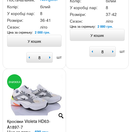
Колір:
білий
Колір:
білий
У коробці пар:
8
У коробці пар:
8
Розміри:
37-42
Розміри:
36-41
Сезон:
літо
Ціна за скриньку:
Сезон:
літо
2 880 грн.
Ціна за скриньку:
2 000 грн.
У кошик
У кошик
шт
шт
ЗНИЖКА
Кросівки Violeta HD63-
A1897-7
Ціна за пару:
690 грн.