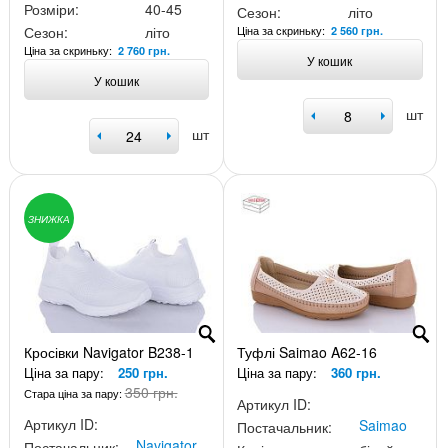
Розміри:
40-45
Сезон:
літо
Ціна за скриньку:
Сезон:
літо
2 560 грн.
Ціна за скриньку:
2 760 грн.
У кошик
У кошик
шт
шт
ЗНИЖКА
Кросівки Navigator B238-1
Туфлі Saimao A62-16
Ціна за пару:
250 грн.
Ціна за пару:
360 грн.
350 грн.
Стара ціна за пару:
Артикул ID:
Артикул ID:
Saimao
Постачальник:
Navigator
Постачальник: