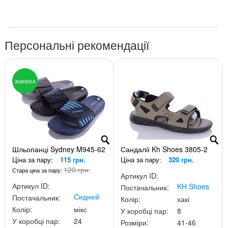
Персональні рекомендації
ЗНИЖКА
Шльопанці Sydney M945-62
Сандалії Kh Shoes 3805-2
Ціна за пару:
115 грн.
Ціна за пару:
320 грн.
120 грн.
Стара ціна за пару:
Артикул ID:
Артикул ID:
KH Shoes
Постачальник:
Сидней
Постачальник:
Колір:
хакі
Колір:
мікс
У коробці пар:
8
У коробці пар:
24
Розміри:
41-46