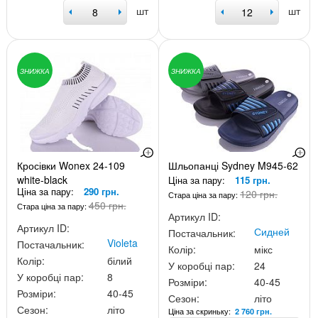
шт
шт
ЗНИЖКА
ЗНИЖКА
Кросівки Wonex 24-109
Шльопанці Sydney M945-62
white-black
Ціна за пару:
115 грн.
Ціна за пару:
290 грн.
120 грн.
Стара ціна за пару:
450 грн.
Стара ціна за пару:
Артикул ID:
Артикул ID:
Сидней
Постачальник:
Violeta
Постачальник:
Колір:
мікс
Колір:
білий
У коробці пар:
24
У коробці пар:
8
Розміри:
40-45
Розміри:
40-45
Сезон:
літо
Сезон:
літо
Ціна за скриньку:
2 760 грн.