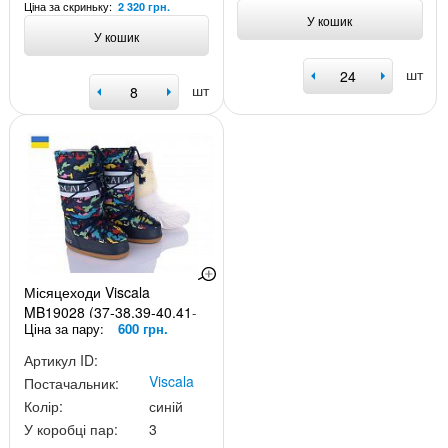
Ціна за скриньку:
2 320 грн.
У кошик
У кошик
шт
шт
Місяцеходи Viscala
MB19028 (37-38.39-40.41-
Ціна за пару:
600 грн.
42)
Артикул ID:
Viscala
Постачальник:
Колір:
синій
У коробці пар:
3