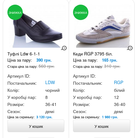
ЗНИЖКА
ЗНИЖКА
Туфлі Ldw 6-1-1
Кеди RGP 3795 біл.
Ціна за пару:
390 грн.
Ціна за пару:
165 грн.
560 грн.
310 грн.
Стара ціна за пару:
Стара ціна за пару:
Артикул ID:
Артикул ID:
LDW
RGP
Постачальник:
Постачальник:
Колір:
чорний
Колір:
білий
У коробці пар:
8
У коробці пар:
12
Розміри:
36-41
Розміри:
36-40
Сезон:
демі
Сезон:
демі
Ціна за скриньку:
Ціна за скриньку:
3 120 грн.
1 980 грн.
У кошик
У кошик