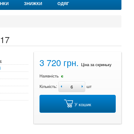
НКИ
ЗНИЖКИ
ОДЯГ
-17
3 720 грн.
4
Ціна за скриньку
i
Наявність
є
Кількість:
шт
У кошик