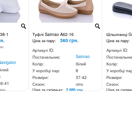
238-1
Туфлі Saimao A62-16
Шльопанці Ga
н.
360 грн.
Ціна за пару:
Ціна за пару:
рн.
Артикул ID:
Артикул ID:
Saimao
Постачальник:
Постачальни
Navigator
Колір:
білий
Колір:
білий
У коробці пар:
8
У коробці па
8
Розміри:
37-42
Розміри:
36-41
Сезон:
літо
Сезон:
Ціна за скриньку:
2 880 грн.
Ціна за скри
літо
0 грн.