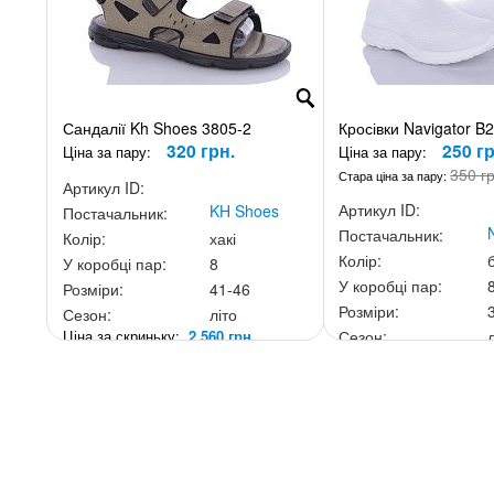
Сандалії Kh Shoes 3805-2
Кросівки Navigator B
320 грн.
250 гр
Ціна за пару:
Ціна за пару:
350 г
Стара ціна за пару:
Артикул ID:
Артикул ID:
KH Shoes
Постачальник:
Постачальник:
Колір:
хакі
Колір:
У коробці пар:
8
У коробці пар:
Розміри:
41-46
Розміри:
Сезон:
літо
Ціна за скриньку:
2 560 грн.
Сезон:
Ціна за скриньку:
2 00