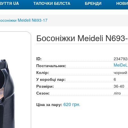
ЗУТТЯ UA
ТАПОЧКИ БЕЛСТА
БРЕНДИ
НОВИ
осоніжки Meideli N693-17
Босоніжки Meideli N693
ID:
234792
MeiDeL
Постачальник:
Колір:
чорний
У коробці пар:
6
Розміри:
36-40
Сезон:
літо
620 грн.
Ціна за пару: