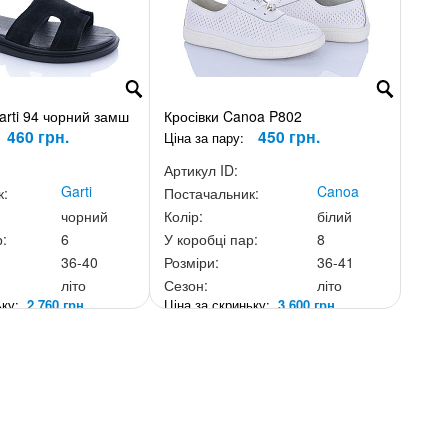
rti 94 чорний замш
Кросівки Canoa P802
460 грн.
450 грн.
Ціна за пару:
Артикул ID:
Garti
Canoa
к:
Постачальник:
чорний
Колір:
білий
р:
6
У коробці пар:
8
36-40
Розміри:
36-41
літо
Сезон:
літо
ньку:
2 760 грн.
Ціна за скриньку:
3 600 грн.