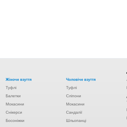
Жіноче взуття
Чоловіче взуття
Туфлі
Туфлі
Балетки
Сліпони
Мокасини
Мокасини
Снікерси
Сандалії
Босоніжки
Шльопанці