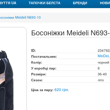
ЗУТТЯ UA
ТАПОЧКИ БЕЛСТА
БРЕНДИ
НОВИ
осоніжки Meideli N693-10
Босоніжки Meideli N693
ID:
234792
MeiDeL
Постачальник:
Колір:
чорний
У коробці пар:
6
Розміри:
36-40
Сезон:
літо
620 грн.
Ціна за пару: