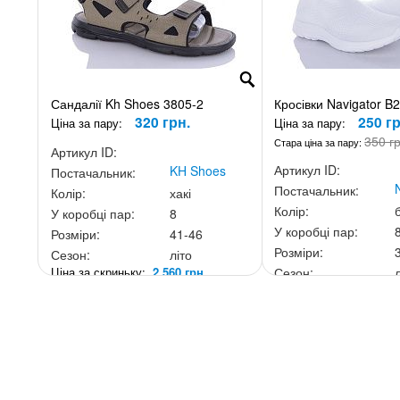
Сандалії Kh Shoes 3805-2
Кросівки Navigator B
320 грн.
250 гр
Ціна за пару:
Ціна за пару:
350 г
Стара ціна за пару:
Артикул ID:
Артикул ID:
KH Shoes
Постачальник:
Постачальник:
Колір:
хакі
Колір:
У коробці пар:
8
У коробці пар:
Розміри:
41-46
Розміри:
Сезон:
літо
Ціна за скриньку:
2 560 грн.
Сезон:
Ціна за скриньку:
2 00