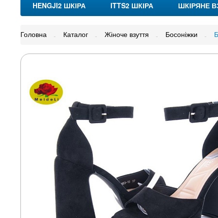
HENGJI2 ШКІРА
ITTS2 ШКІРА
ШКІРЯНЕ В
Головна
Каталог
Жіноче взуття
Босоніжки
Б