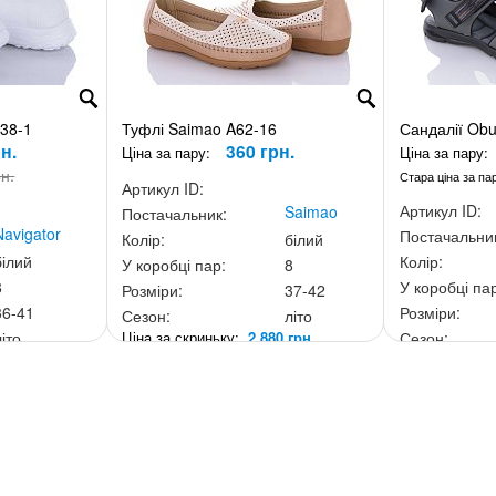
238-1
Туфлі Saimao A62-16
Сандалії Obu
н.
360 грн.
Ціна за пару:
Ціна за пару:
рн.
Стара ціна за па
Артикул ID:
Артикул ID:
Saimao
Постачальник:
Navigator
Постачальни
Колір:
білий
білий
Колір:
У коробці пар:
8
8
У коробці па
Розміри:
37-42
36-41
Розміри:
Сезон:
літо
Ціна за скриньку:
2 880 грн.
літо
Сезон:
0 грн.
Ціна за скри