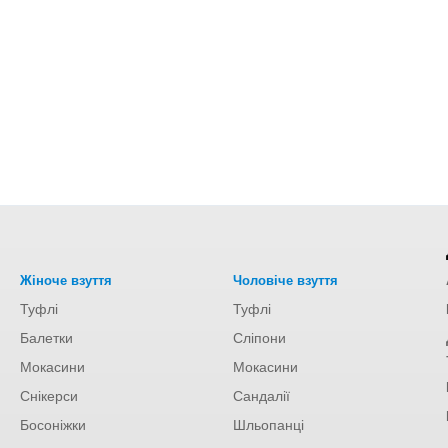
Жіноче взуття
Чоловіче взуття
Туфлі
Туфлі
Балетки
Сліпони
Мокасини
Мокасини
Снікерси
Сандалії
Босоніжки
Шльопанці