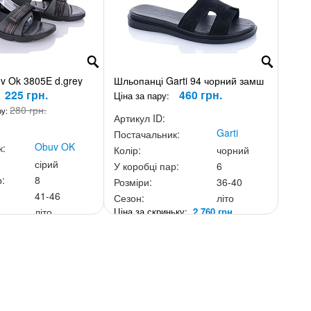
v Ok 3805E d.grey
Шльопанці Garti 94 чорний замш
225 грн.
460 грн.
Ціна за пару:
280 грн.
ру:
Артикул ID:
Garti
Постачальник:
Obuv OK
к:
Колір:
чорний
сірий
У коробці пар:
6
р:
8
Розміри:
36-40
41-46
Сезон:
літо
Ціна за скриньку:
2 760 грн.
літо
ньку:
1 800 грн.