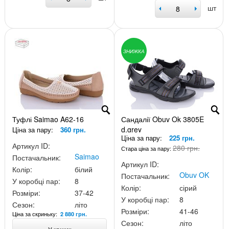
шт
ЗНИЖКА
Туфлі Saimao A62-16
Сандалії Obuv Ok 3805E
d.grey
Ціна за пару:
360 грн.
Ціна за пару:
225 грн.
Артикул ID:
280 грн.
Стара ціна за пару:
Saimao
Постачальник:
Артикул ID:
Колір:
білий
Obuv OK
Постачальник:
У коробці пар:
8
Колір:
сірий
Розміри:
37-42
У коробці пар:
8
Сезон:
літо
Розміри:
41-46
Ціна за скриньку:
2 880 грн.
Сезон:
літо