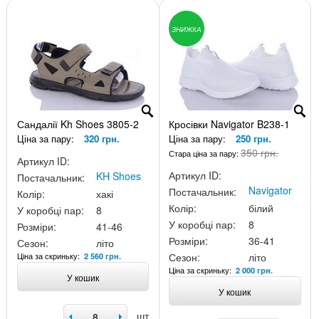
ЗНИЖКА
Сандалії Kh Shoes 3805-2
Кросівки Navigator B238-1
Ціна за пару:
320 грн.
Ціна за пару:
250 грн.
350 грн.
Стара ціна за пару:
Артикул ID:
Артикул ID:
KH Shoes
Постачальник:
Navigator
Постачальник:
Колір:
хакі
Колір:
білий
У коробці пар:
8
У коробці пар:
8
Розміри:
41-46
Розміри:
36-41
Сезон:
літо
Ціна за скриньку:
Сезон:
літо
2 560 грн.
Ціна за скриньку:
2 000 грн.
У кошик
У кошик
шт