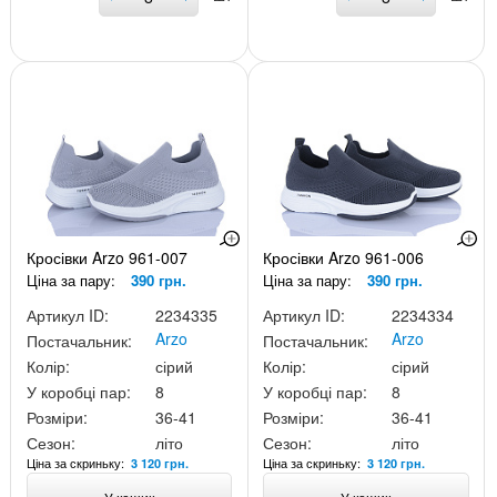
Кросівки Arzo 961-007
Кросівки Arzo 961-006
Ціна за пару:
390 грн.
Ціна за пару:
390 грн.
Артикул ID:
2234335
Артикул ID:
2234334
Arzo
Arzo
Постачальник:
Постачальник:
Колір:
сірий
Колір:
сірий
У коробці пар:
8
У коробці пар:
8
Розміри:
36-41
Розміри:
36-41
Сезон:
літо
Сезон:
літо
Ціна за скриньку:
Ціна за скриньку:
3 120 грн.
3 120 грн.