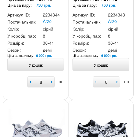
Ціна за пару:
750 грн.
Ціна за пару:
750 грн.
Артикул ID:
2234344
Артикул ID:
2234343
Arzo
Arzo
Постачальник:
Постачальник:
Колір:
сірий
Колір:
сірий
У коробці пар:
8
У коробці пар:
8
Розміри:
36-41
Розміри:
36-41
Сезон:
демі
Сезон:
демі
Ціна за скриньку:
Ціна за скриньку:
6 000 грн.
6 000 грн.
У кошик
У кошик
шт
шт