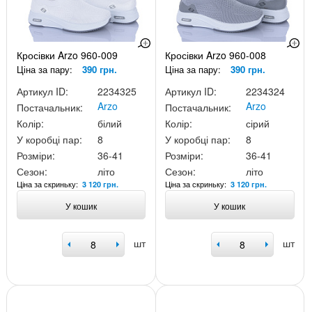
Кросівки Arzo 960-009
Кросівки Arzo 960-008
Ціна за пару:
390 грн.
Ціна за пару:
390 грн.
Артикул ID:
2234325
Артикул ID:
2234324
Arzo
Arzo
Постачальник:
Постачальник:
Колір:
білий
Колір:
сірий
У коробці пар:
8
У коробці пар:
8
Розміри:
36-41
Розміри:
36-41
Сезон:
літо
Сезон:
літо
Ціна за скриньку:
Ціна за скриньку:
3 120 грн.
3 120 грн.
У кошик
У кошик
шт
шт