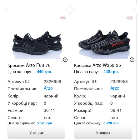
Кросівки Arzo F68-76
Кросівки Arzo W350-35
Ціна за пару:
440 грн.
Ціна за пару:
440 грн.
Артикул ID:
2326959
Артикул ID:
2326958
Arzo
Arzo
Постачальник:
Постачальник:
Колір:
чорний
Колір:
чорний
У коробці пар:
8
У коробці пар:
8
Розміри:
36-41
Розміри:
36-41
Сезон:
літо
Сезон:
літо
Ціна за скриньку:
Ціна за скриньку:
3 520 грн.
3 520 грн.
У кошик
У кошик