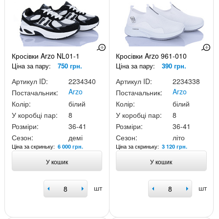
Кросівки Arzo NL01-1
Кросівки Arzo 961-010
Ціна за пару:
750 грн.
Ціна за пару:
390 грн.
Артикул ID:
2234340
Артикул ID:
2234338
Arzo
Arzo
Постачальник:
Постачальник:
Колір:
білий
Колір:
білий
У коробці пар:
8
У коробці пар:
8
Розміри:
36-41
Розміри:
36-41
Сезон:
демі
Сезон:
літо
Ціна за скриньку:
Ціна за скриньку:
6 000 грн.
3 120 грн.
У кошик
У кошик
шт
шт