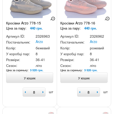
Кросівки Arzo 778-15
Кросівки Arzo 778-16
Ціна за пару:
440 грн.
Ціна за пару:
440 грн.
Артикул ID:
2326963
Артикул ID:
2326962
Arzo
Arzo
Постачальник:
Постачальник:
Колір:
бежевий
Колір:
рожевий
У коробці пар:
8
У коробці пар:
8
Розміри:
36-41
Розміри:
36-41
Сезон:
літо
Сезон:
літо
Ціна за скриньку:
Ціна за скриньку:
3 520 грн.
3 520 грн.
У кошик
У кошик
шт
шт