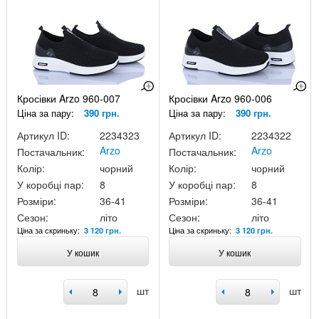
Кросівки Arzo 960-007
Кросівки Arzo 960-006
Ціна за пару:
390 грн.
Ціна за пару:
390 грн.
Артикул ID:
2234323
Артикул ID:
2234322
Arzo
Arzo
Постачальник:
Постачальник:
Колір:
чорний
Колір:
чорний
У коробці пар:
8
У коробці пар:
8
Розміри:
36-41
Розміри:
36-41
Сезон:
літо
Сезон:
літо
Ціна за скриньку:
Ціна за скриньку:
3 120 грн.
3 120 грн.
У кошик
У кошик
шт
шт