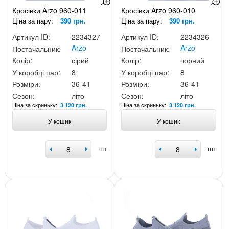
Кросівки Arzo 960-011
Кросівки Arzo 960-010
Ціна за пару:
390 грн.
Ціна за пару:
390 грн.
Артикул ID:
2234327
Артикул ID:
2234326
Arzo
Arzo
Постачальник:
Постачальник:
Колір:
сірий
Колір:
чорний
У коробці пар:
8
У коробці пар:
8
Розміри:
36-41
Розміри:
36-41
Сезон:
літо
Сезон:
літо
Ціна за скриньку:
Ціна за скриньку:
3 120 грн.
3 120 грн.
У кошик
У кошик
шт
шт