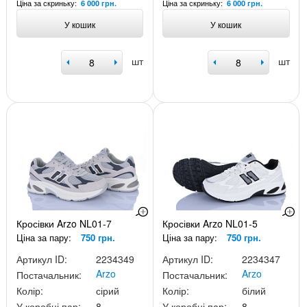
Ціна за скриньку:
Ціна за скриньку:
6 000 грн.
6 000 грн.
У кошик
У кошик
шт
шт
Кросівки Arzo NL01-7
Кросівки Arzo NL01-5
Ціна за пару:
750 грн.
Ціна за пару:
750 грн.
Артикул ID:
2234349
Артикул ID:
2234347
Arzo
Arzo
Постачальник:
Постачальник:
Колір:
сірий
Колір:
білий
У коробці пар:
8
У коробці пар:
8