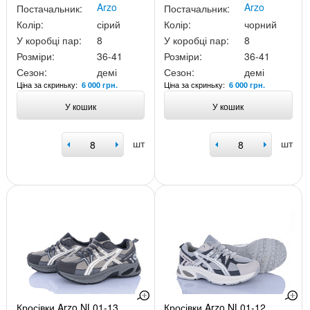
Arzo
Arzo
Постачальник:
Постачальник:
Колір:
сірий
Колір:
чорний
У коробці пар:
8
У коробці пар:
8
Розміри:
36-41
Розміри:
36-41
Сезон:
демі
Сезон:
демі
Ціна за скриньку:
Ціна за скриньку:
6 000 грн.
6 000 грн.
У кошик
У кошик
шт
шт
Кросівки Arzo NL01-13
Кросівки Arzo NL01-12