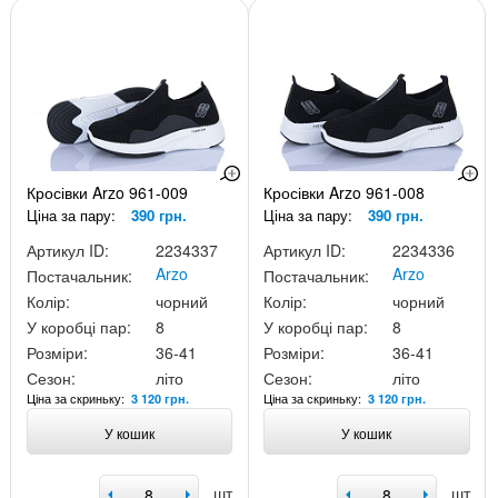
Кросівки Arzo 961-009
Кросівки Arzo 961-008
Ціна за пару:
390 грн.
Ціна за пару:
390 грн.
Артикул ID:
2234337
Артикул ID:
2234336
Arzo
Arzo
Постачальник:
Постачальник:
Колір:
чорний
Колір:
чорний
У коробці пар:
8
У коробці пар:
8
Розміри:
36-41
Розміри:
36-41
Сезон:
літо
Сезон:
літо
Ціна за скриньку:
Ціна за скриньку:
3 120 грн.
3 120 грн.
У кошик
У кошик
шт
шт