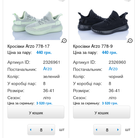
Кросівки Arzo 778-17
Кросівки Arzo 778-9
Ціна за пару:
440 грн.
Ціна за пару:
440 грн.
Артикул ID:
2326961
Артикул ID:
2326960
Arzo
Arzo
Постачальник:
Постачальник:
Колір:
зелений
Колір:
чорний
У коробці пар:
8
У коробці пар:
8
Розміри:
36-41
Розміри:
36-41
Сезон:
літо
Сезон:
літо
Ціна за скриньку:
Ціна за скриньку:
3 520 грн.
3 520 грн.
У кошик
У кошик
шт
шт