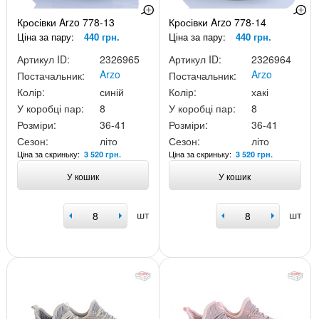
Кросівки Arzo 778-13
Кросівки Arzo 778-14
Ціна за пару:
440 грн.
Ціна за пару:
440 грн.
Артикул ID:
2326965
Артикул ID:
2326964
Arzo
Arzo
Постачальник:
Постачальник:
Колір:
синій
Колір:
хакі
У коробці пар:
8
У коробці пар:
8
Розміри:
36-41
Розміри:
36-41
Сезон:
літо
Сезон:
літо
Ціна за скриньку:
Ціна за скриньку:
3 520 грн.
3 520 грн.
У кошик
У кошик
шт
шт