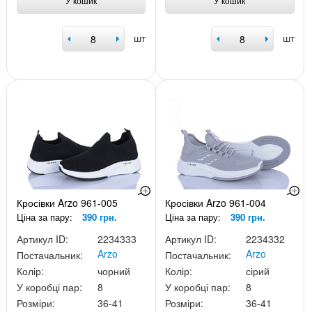
У кошик
У кошик
шт
шт
Кросівки Arzo 961-005
Кросівки Arzo 961-004
Ціна за пару:
390 грн.
Ціна за пару:
390 грн.
Артикул ID:
2234333
Артикул ID:
2234332
Arzo
Arzo
Постачальник:
Постачальник:
Колір:
чорний
Колір:
сірий
У коробці пар:
8
У коробці пар:
8
Розміри:
36-41
Розміри:
36-41