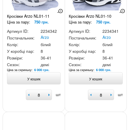
Кросівки Arzo NL01-11
Кросівки Arzo NL01-10
Ціна за пару:
750 грн.
Ціна за пару:
750 грн.
Артикул ID:
2234342
Артикул ID:
2234341
Arzo
Arzo
Постачальник:
Постачальник:
Колір:
білий
Колір:
білий
У коробці пар:
8
У коробці пар:
8
Розміри:
36-41
Розміри:
36-41
Сезон:
демі
Сезон:
демі
Ціна за скриньку:
Ціна за скриньку:
6 000 грн.
6 000 грн.
У кошик
У кошик
шт
шт