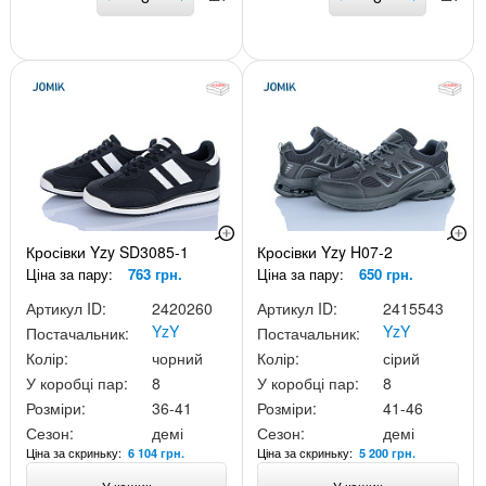
Кросівки Yzy SD3085-1
Кросівки Yzy H07-2
Ціна за пару:
763 грн.
Ціна за пару:
650 грн.
Артикул ID:
2420260
Артикул ID:
2415543
YzY
YzY
Постачальник:
Постачальник:
Колір:
чорний
Колір:
сірий
У коробці пар:
8
У коробці пар:
8
Розміри:
36-41
Розміри:
41-46
Сезон:
демі
Сезон:
демі
Ціна за скриньку:
Ціна за скриньку:
6 104 грн.
5 200 грн.