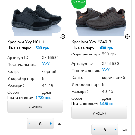
ЗНИЖКА
Кросівки Yzy H01-1
Кросівки Yzy F340-3
Ціна за пару:
590 грн.
Ціна за пару:
490 грн.
590 грн.
Стара ціна за пару:
Артикул ID:
2415531
Артикул ID:
2415530
YzY
Постачальник:
YzY
Постачальник:
Колір:
чорний
Колір:
коричневий
У коробці пар:
8
У коробці пар:
8
Розміри:
41-46
Розміри:
40-45
Сезон:
демі
Ціна за скриньку:
Сезон:
демі
4 720 грн.
Ціна за скриньку:
3 920 грн.
У кошик
У кошик
шт
шт