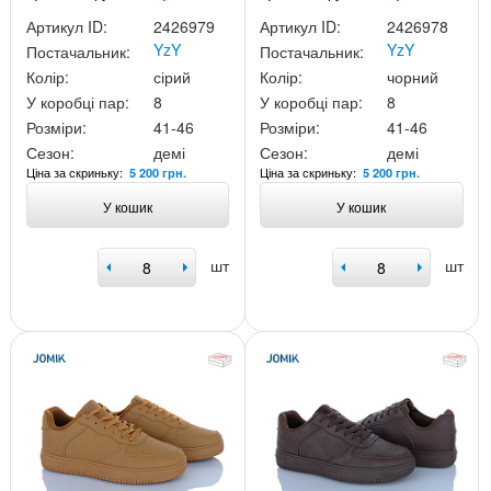
Артикул ID:
2426979
Артикул ID:
2426978
YzY
YzY
Постачальник:
Постачальник:
Колір:
сірий
Колір:
чорний
У коробці пар:
8
У коробці пар:
8
Розміри:
41-46
Розміри:
41-46
Сезон:
демі
Сезон:
демі
Ціна за скриньку:
Ціна за скриньку:
5 200 грн.
5 200 грн.
У кошик
У кошик
шт
шт