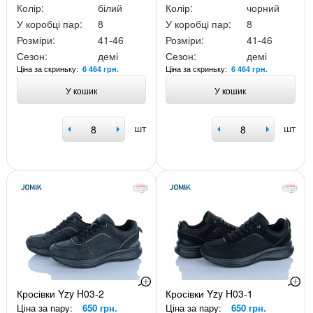
Колір:
білий
Колір:
чорний
У коробці пар:
8
У коробці пар:
8
Розміри:
41-46
Розміри:
41-46
Сезон:
демі
Сезон:
демі
Ціна за скриньку:
Ціна за скриньку:
6 464 грн.
6 464 грн.
У кошик
У кошик
шт
шт
Кросівки Yzy H03-2
Кросівки Yzy H03-1
Ціна за пару:
650 грн.
Ціна за пару:
650 грн.