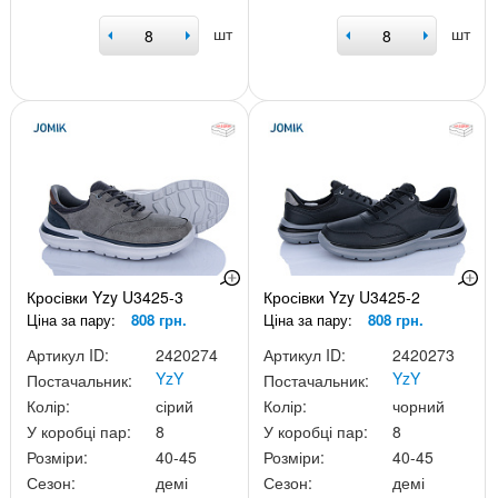
шт
шт
Кросівки Yzy U3425-3
Кросівки Yzy U3425-2
Ціна за пару:
808 грн.
Ціна за пару:
808 грн.
Артикул ID:
2420274
Артикул ID:
2420273
YzY
YzY
Постачальник:
Постачальник:
Колір:
сірий
Колір:
чорний
У коробці пар:
8
У коробці пар:
8
Розміри:
40-45
Розміри:
40-45
Сезон:
демі
Сезон:
демі