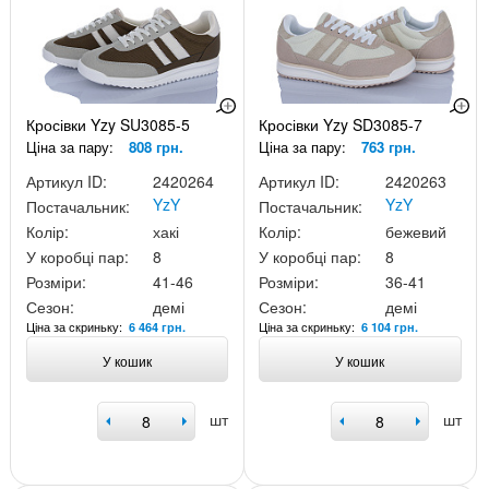
Кросівки Yzy SU3085-5
Кросівки Yzy SD3085-7
Ціна за пару:
808 грн.
Ціна за пару:
763 грн.
Артикул ID:
2420264
Артикул ID:
2420263
YzY
YzY
Постачальник:
Постачальник:
Колір:
хакі
Колір:
бежевий
У коробці пар:
8
У коробці пар:
8
Розміри:
41-46
Розміри:
36-41
Сезон:
демі
Сезон:
демі
Ціна за скриньку:
Ціна за скриньку:
6 464 грн.
6 104 грн.
У кошик
У кошик
шт
шт