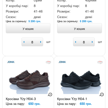
Колір:
сірий
Колір:
чорний
У коробці пар:
8
У коробці пар:
8
Розміри:
41-46
Розміри:
41-46
Сезон:
демі
Сезон:
демі
Ціна за скриньку:
Ціна за скриньку:
5 200 грн.
5 200 грн.
У кошик
У кошик
шт
шт
Кросівки Yzy H04-3
Кросівки Yzy H04-1
Ціна за пару:
650 грн.
Ціна за пару:
650 грн.