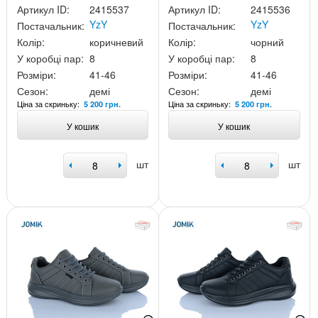
Артикул ID:
2415537
Артикул ID:
2415536
YzY
YzY
Постачальник:
Постачальник:
Колір:
коричневий
Колір:
чорний
У коробці пар:
8
У коробці пар:
8
Розміри:
41-46
Розміри:
41-46
Сезон:
демі
Сезон:
демі
Ціна за скриньку:
Ціна за скриньку:
5 200 грн.
5 200 грн.
У кошик
У кошик
шт
шт