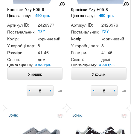
Кросівки Yzy F05-9
Кросівки Yzy F05-8
Ціна за пару:
490 грн.
Ціна за пару:
490 грн.
Артикул ID:
2426977
Артикул ID:
2426976
YzY
YzY
Постачальник:
Постачальник:
Колір:
коричневий
Колір:
коричневий
У коробці пар:
8
У коробці пар:
8
Розміри:
41-46
Розміри:
41-46
Сезон:
демі
Сезон:
демі
Ціна за скриньку:
Ціна за скриньку:
3 920 грн.
3 920 грн.
У кошик
У кошик
шт
шт