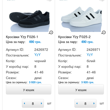
Кросівки Yzy F026-1
Кросівки Yzy F025-2
Ціна за пару:
490 грн.
Ціна за пару:
490 грн.
Артикул ID:
2426972
Артикул ID:
2426971
YzY
YzY
Постачальник:
Постачальник:
Колір:
чорний
Колір:
білий
У коробці пар:
8
У коробці пар:
8
Розміри:
41-46
Розміри:
41-46
Сезон:
демі
Сезон:
демі
Ціна за скриньку:
Ціна за скриньку:
3 920 грн.
3 920 грн.
У кошик
У кошик
шт
шт