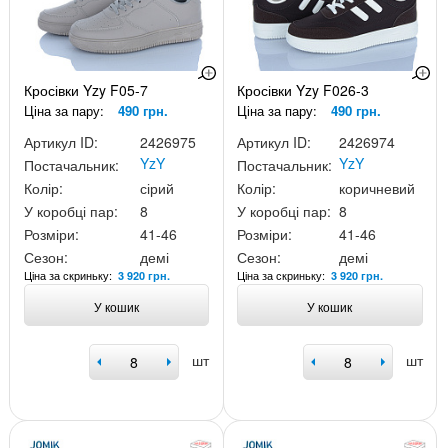
Кросівки Yzy F05-7
Кросівки Yzy F026-3
Ціна за пару:
490 грн.
Ціна за пару:
490 грн.
Артикул ID:
2426975
Артикул ID:
2426974
YzY
YzY
Постачальник:
Постачальник:
Колір:
сірий
Колір:
коричневий
У коробці пар:
8
У коробці пар:
8
Розміри:
41-46
Розміри:
41-46
Сезон:
демі
Сезон:
демі
Ціна за скриньку:
Ціна за скриньку:
3 920 грн.
3 920 грн.
У кошик
У кошик
шт
шт