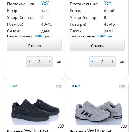
YzY
YzY
Постачальник:
Постачальник:
Колір:
хакі
Колір:
білий
У коробці пар:
8
У коробці пар:
8
Розміри:
40-45
Розміри:
40-45
Сезон:
демі
Сезон:
демі
Ціна за скриньку:
Ціна за скриньку:
6 464 грн.
6 464 грн.
У кошик
У кошик
шт
шт
Кросівки Yzy U3401-1
Кросівки Yzy U3027-4