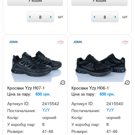
У кошик
У кошик
шт
шт
Кросівки Yzy H07-1
Кросівки Yzy H06-1
Ціна за пару:
650 грн.
Ціна за пару:
650 грн.
Артикул ID:
2415542
Артикул ID:
2415540
YzY
YzY
Постачальник:
Постачальник:
Колір:
чорний
Колір:
чорний
У коробці пар:
8
У коробці пар:
8
Розміри:
41-46
Розміри:
41-46