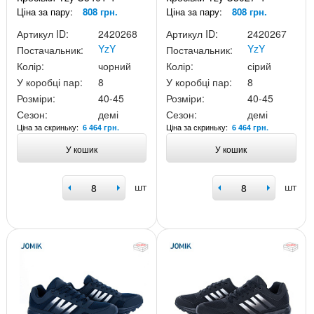
Ціна за пару:
808 грн.
Ціна за пару:
808 грн.
Артикул ID:
2420268
Артикул ID:
2420267
YzY
YzY
Постачальник:
Постачальник:
Колір:
чорний
Колір:
сірий
У коробці пар:
8
У коробці пар:
8
Розміри:
40-45
Розміри:
40-45
Сезон:
демі
Сезон:
демі
Ціна за скриньку:
Ціна за скриньку:
6 464 грн.
6 464 грн.
У кошик
У кошик
шт
шт