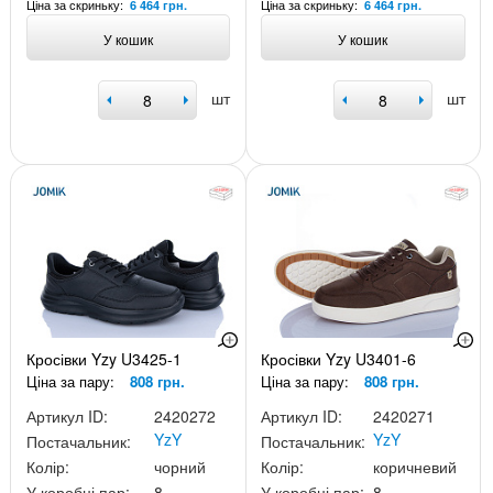
Ціна за скриньку:
Ціна за скриньку:
6 464 грн.
6 464 грн.
У кошик
У кошик
шт
шт
Кросівки Yzy U3425-1
Кросівки Yzy U3401-6
Ціна за пару:
808 грн.
Ціна за пару:
808 грн.
Артикул ID:
2420272
Артикул ID:
2420271
YzY
YzY
Постачальник:
Постачальник:
Колір:
чорний
Колір:
коричневий
У коробці пар:
8
У коробці пар:
8