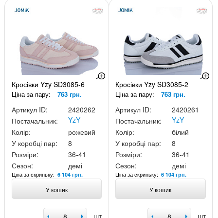
Кросівки Yzy SD3085-6
Кросівки Yzy SD3085-2
Ціна за пару:
763 грн.
Ціна за пару:
763 грн.
Артикул ID:
2420262
Артикул ID:
2420261
YzY
YzY
Постачальник:
Постачальник:
Колір:
рожевий
Колір:
білий
У коробці пар:
8
У коробці пар:
8
Розміри:
36-41
Розміри:
36-41
Сезон:
демі
Сезон:
демі
Ціна за скриньку:
Ціна за скриньку:
6 104 грн.
6 104 грн.
У кошик
У кошик
шт
шт