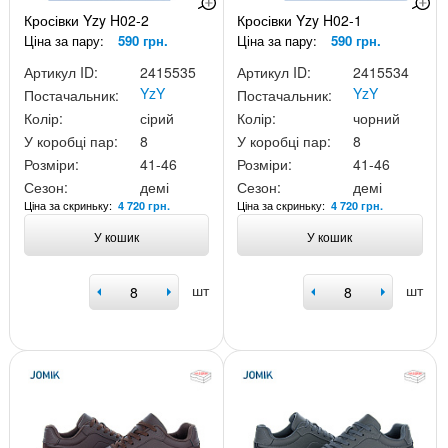
Кросівки Yzy H02-2
Кросівки Yzy H02-1
Ціна за пару:
590 грн.
Ціна за пару:
590 грн.
Артикул ID:
2415535
Артикул ID:
2415534
YzY
YzY
Постачальник:
Постачальник:
Колір:
сірий
Колір:
чорний
У коробці пар:
8
У коробці пар:
8
Розміри:
41-46
Розміри:
41-46
Сезон:
демі
Сезон:
демі
Ціна за скриньку:
Ціна за скриньку:
4 720 грн.
4 720 грн.
У кошик
У кошик
шт
шт