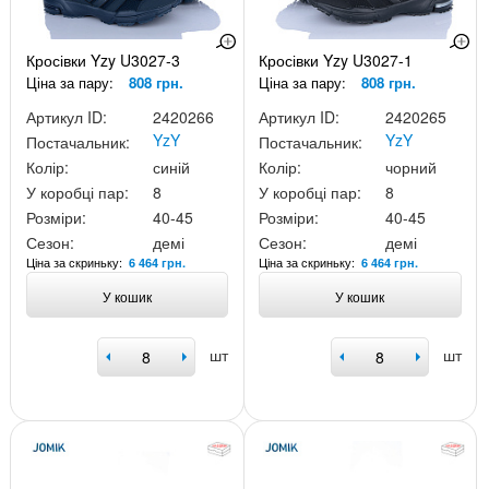
Кросівки Yzy U3027-3
Кросівки Yzy U3027-1
Ціна за пару:
808 грн.
Ціна за пару:
808 грн.
Артикул ID:
2420266
Артикул ID:
2420265
YzY
YzY
Постачальник:
Постачальник:
Колір:
синій
Колір:
чорний
У коробці пар:
8
У коробці пар:
8
Розміри:
40-45
Розміри:
40-45
Сезон:
демі
Сезон:
демі
Ціна за скриньку:
Ціна за скриньку:
6 464 грн.
6 464 грн.
У кошик
У кошик
шт
шт