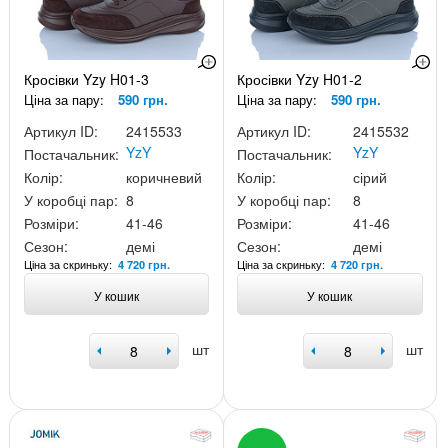
Кросівки Yzy H01-3
Кросівки Yzy H01-2
Ціна за пару:
590 грн.
Ціна за пару:
590 грн.
Артикул ID:
2415533
Артикул ID:
2415532
YzY
YzY
Постачальник:
Постачальник:
Колір:
коричневий
Колір:
сірий
У коробці пар:
8
У коробці пар:
8
Розміри:
41-46
Розміри:
41-46
Сезон:
демі
Сезон:
демі
Ціна за скриньку:
Ціна за скриньку:
4 720 грн.
4 720 грн.
У кошик
У кошик
шт
шт