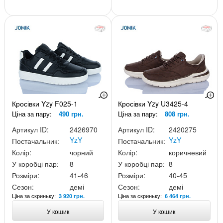
Кросівки Yzy F025-1
Кросівки Yzy U3425-4
Ціна за пару:
490 грн.
Ціна за пару:
808 грн.
Артикул ID:
2426970
Артикул ID:
2420275
YzY
YzY
Постачальник:
Постачальник:
Колір:
чорний
Колір:
коричневий
У коробці пар:
8
У коробці пар:
8
Розміри:
41-46
Розміри:
40-45
Сезон:
демі
Сезон:
демі
Ціна за скриньку:
Ціна за скриньку:
3 920 грн.
6 464 грн.
У кошик
У кошик