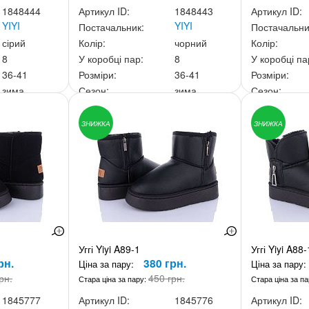
1848444
Артикул ID:
1848443
Артикул ID:
YIYI
YIYI
Постачальник:
Постачальни
сірий
Колір:
чорний
Колір:
8
У коробці пар:
8
У коробці па
36-41
Розміри:
36-41
Розміри:
зима
Сезон:
зима
Сезон:
20 грн.
Ціна за скриньку:
3 600 грн.
Ціна за скри
ЗНИЖКА
ЗНИЖКА
Уггі Yiyi A89-1
Уггі Yiyi A88-
рн.
380 грн.
Ціна за пару:
Ціна за пару:
рн.
450 грн.
Стара ціна за пару:
Стара ціна за п
1845777
Артикул ID:
1845776
Артикул ID: