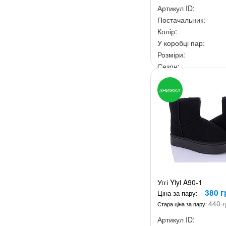
Артикул ID:
Постачальник:
Колір:
У коробці пар:
Розміри:
Сезон:
Ціна за скриньку:
3 9
ЗНИЖКА
Уггі Yiyi A90-1
380 г
Ціна за пару:
440 г
Стара ціна за пару:
Артикул ID: