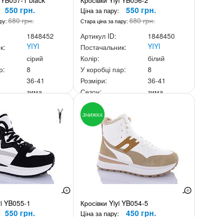
i YB057-1 black
Кросівки Yiyi YB056-2
550 грн.
550 грн.
Ціна за пару:
680 грн.
680 грн.
ару:
Стара ціна за пару:
1848452
Артикул ID:
1848450
YIYI
YIYI
к:
Постачальник:
сірий
Колір:
білий
р:
8
У коробці пар:
8
36-41
Розміри:
36-41
зима
Сезон:
зима
ньку:
4 400 грн.
Ціна за скриньку:
4 400 грн.
ЗНИЖКА
i YB055-1
Кросівки Yiyi YB054-5
550 грн.
450 грн.
Ціна за пару: