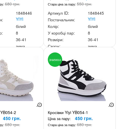
680 грн.
550 грн.
ару:
Стара ціна за пару:
1848446
Артикул ID:
1848445
YIYI
YIYI
к:
Постачальник:
білий
Колір:
білий
р:
8
У коробці пар:
8
36-41
Розміри:
36-41
зима
Сезон:
зима
ньку:
4 400 грн.
Ціна за скриньку:
3 600 грн.
ЗНИЖКА
i YB054-2
Кросівки Yiyi YB054-1
450 грн.
450 грн.
Ціна за пару:
680 грн.
680 грн.
ару:
Стара ціна за пару: