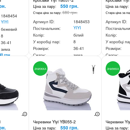
3
Кросівки Yiyi YB057-2
Кросівки Yiy
рн.
550 грн.
Ціна за пару:
Ціна за пару:
680 грн.
Стара ціна за пару:
Стара ціна за п
1848454
Артикул ID:
1848453
Артикул ID:
YIYI
YIYI
Постачальник:
Постачальни
бежевий
Колір:
білий
Колір:
8
У коробці пар:
8
У коробці па
36-41
Розміри:
36-41
Розміри:
зима
40 грн.
Сезон:
зима
Сезон:
Ціна за скриньку:
4 400 грн.
Ціна за скри
ЗНИЖКА
ЗНИЖКА
1
Черевики Yiyi YB055-2
Черевики Yiy
рн.
550 грн.
Ціна за пару:
Ціна за пару: