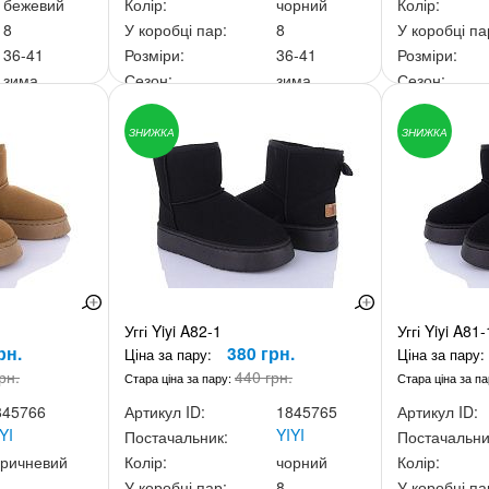
бежевий
Колір:
чорний
Колір:
8
У коробці пар:
8
У коробці па
36-41
Розміри:
36-41
Розміри:
зима
Сезон:
зима
Сезон:
40 грн.
Ціна за скриньку:
3 040 грн.
Ціна за скри
ЗНИЖКА
ЗНИЖКА
Уггі Yiyi A82-1
Уггі Yiyi A81-
рн.
380 грн.
Ціна за пару:
Ціна за пару:
рн.
440 грн.
Стара ціна за пару:
Стара ціна за п
845766
Артикул ID:
1845765
Артикул ID:
YI
YIYI
Постачальник:
Постачальни
оричневий
Колір:
чорний
Колір:
У коробці пар:
8
У коробці па