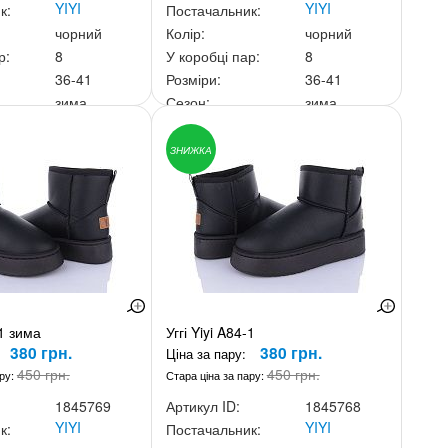
YIYI
YIYI
к:
Постачальник:
чорний
Колір:
чорний
р:
8
У коробці пар:
8
36-41
Розміри:
36-41
зима
Сезон:
зима
ньку:
3 040 грн.
Ціна за скриньку:
3 040 грн.
ЗНИЖКА
-1 зима
Уггі Yiyi A84-1
380 грн.
380 грн.
Ціна за пару:
450 грн.
450 грн.
ару:
Стара ціна за пару:
1845769
Артикул ID:
1845768
YIYI
YIYI
к:
Постачальник: