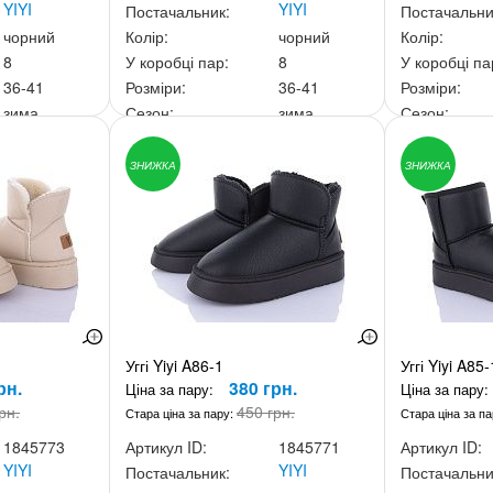
YIYI
YIYI
Постачальник:
Постачальни
чорний
Колір:
чорний
Колір:
8
У коробці пар:
8
У коробці па
36-41
Розміри:
36-41
Розміри:
зима
Сезон:
зима
Сезон:
40 грн.
Ціна за скриньку:
3 040 грн.
Ціна за скри
ЗНИЖКА
ЗНИЖКА
Уггі Yiyi A86-1
Уггі Yiyi A85
рн.
380 грн.
Ціна за пару:
Ціна за пару:
рн.
450 грн.
Стара ціна за пару:
Стара ціна за п
1845773
Артикул ID:
1845771
Артикул ID:
YIYI
YIYI
Постачальник:
Постачальни