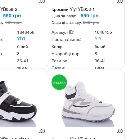
i YB058-2
Кросівки Yiyi YB058-1
550 грн.
550 грн.
Ціна за пару:
680 грн.
680 грн.
ару:
Стара ціна за пару:
1848456
Артикул ID:
1848455
YIYI
YIYI
к:
Постачальник:
білий
Колір:
білий
р:
8
У коробці пар:
8
36-41
Розміри:
36-41
зима
Сезон:
зима
ньку:
4 400 грн.
Ціна за скриньку:
4 400 грн.
ЗНИЖКА