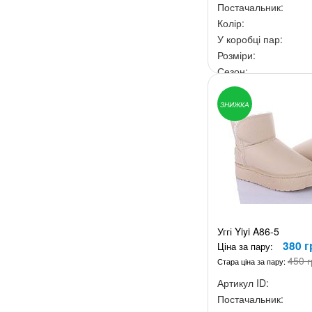
Постачальник:
Колір:
У коробці пар:
Розміри:
Сезон:
Ціна за скриньку:
3 0
ЗНИЖКА
Уггі Yiyi A86-5
380 г
Ціна за пару:
450 г
Стара ціна за пару:
Артикул ID:
Постачальник: