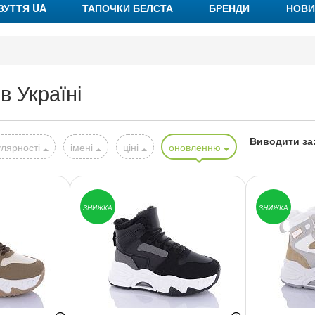
ЗУТТЯ UA
ТАПОЧКИ БЕЛСТА
БРЕНДИ
НОВИ
в Україні
Виводити за
лярності
імені
ціні
оновленню
ЗНИЖКА
ЗНИЖКА