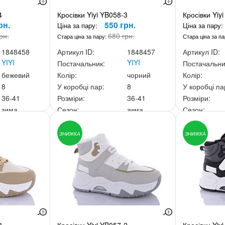
4
Кросівки Yiyi YB058-3
Кросівки Yiy
рн.
550 грн.
Ціна за пару:
Ціна за пару:
рн.
680 грн.
Стара ціна за пару:
Стара ціна за п
1848458
Артикул ID:
1848457
Артикул ID:
YIYI
YIYI
Постачальник:
Постачальни
бежевий
Колір:
чорний
Колір:
8
У коробці пар:
8
У коробці па
36-41
Розміри:
36-41
Розміри:
зима
Сезон:
зима
Сезон:
00 грн.
Ціна за скриньку:
4 400 грн.
Ціна за скри
ЗНИЖКА
ЗНИЖКА