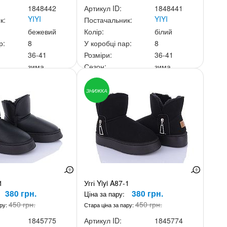
1848442
Артикул ID:
1848441
YIYI
YIYI
к:
Постачальник:
бежевий
Колір:
білий
р:
8
У коробці пар:
8
36-41
Розміри:
36-41
зима
Сезон:
зима
ньку:
3 600 грн.
Ціна за скриньку:
3 600 грн.
ЗНИЖКА
1
Уггі Yiyi A87-1
380 грн.
380 грн.
Ціна за пару:
450 грн.
450 грн.
ару:
Стара ціна за пару:
1845775
Артикул ID:
1845774