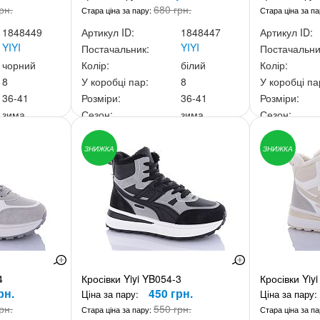
рн.
680 грн.
Стара ціна за пару:
Стара ціна за п
1848449
Артикул ID:
1848447
Артикул ID:
YIYI
YIYI
Постачальник:
Постачальни
чорний
Колір:
білий
Колір:
8
У коробці пар:
8
У коробці па
36-41
Розміри:
36-41
Розміри:
зима
Сезон:
зима
Сезон:
00 грн.
Ціна за скриньку:
4 400 грн.
Ціна за скри
ЗНИЖКА
ЗНИЖКА
4
Кросівки Yiyi YB054-3
Кросівки Yiy
рн.
450 грн.
Ціна за пару:
Ціна за пару:
рн.
550 грн.
Стара ціна за пару:
Стара ціна за п