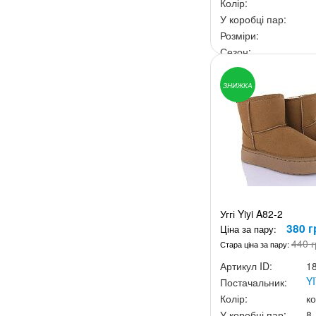
Колір:
У коробці пар:
Розміри:
Сезон:
Ціна за скриньку:
3 0
ЗНИЖКА
Уггі Yiyi A82-2
380 г
Ціна за пару:
440 г
Стара ціна за пару:
Артикул ID:
1
YI
Постачальник:
Колір:
к
У коробці пар:
8