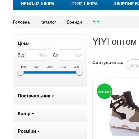
HENGJI2 ШКІРА
ITTS2 ШКІРА
ШКІРЯНЕ В
Головна
Каталог
Бренди
YIYI
YIYI оптом 
Ціна
Від
До
Сортувати за:
попу
195
341
488
634
780
ЗНИЖКА
Постачальник
Колір
Розміри