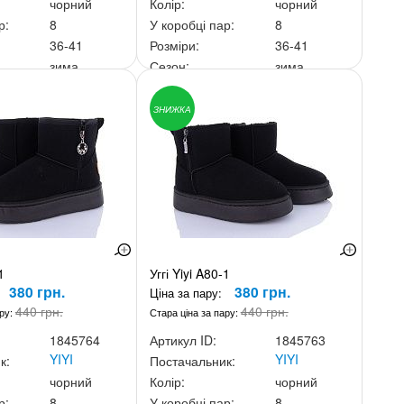
чорний
Колір:
чорний
р:
8
У коробці пар:
8
36-41
Розміри:
36-41
зима
Сезон:
зима
ньку:
3 040 грн.
Ціна за скриньку:
3 040 грн.
ЗНИЖКА
1
Уггі Yiyi A80-1
380 грн.
380 грн.
Ціна за пару:
440 грн.
440 грн.
ару:
Стара ціна за пару:
1845764
Артикул ID:
1845763
YIYI
YIYI
к:
Постачальник:
чорний
Колір:
чорний
р:
8
У коробці пар:
8