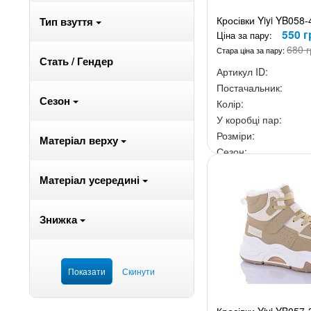
Кросівки Yiyi YB058-
Тип взуття
550 г
Ціна за пару:
680 г
Стара ціна за пару:
Стать / Гендер
Артикул ID:
Постачальник:
Сезон
Колір:
У коробці пар:
Розміри:
Матеріал верху
Сезон:
Ціна за скриньку:
4 4
Матеріал усередині
Знижка