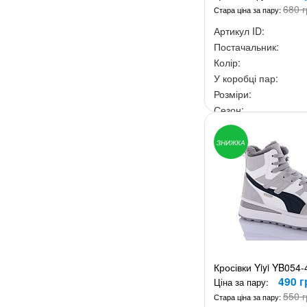
680 г
Стара ціна за пару:
Артикул ID:
Постачальник:
Колір:
У коробці пар:
Розміри:
Сезон:
Ціна за скриньку:
4 4
ЗНИЖКА
Кросівки Yiyi YB054-
490 г
Ціна за пару:
550 г
Стара ціна за пару: