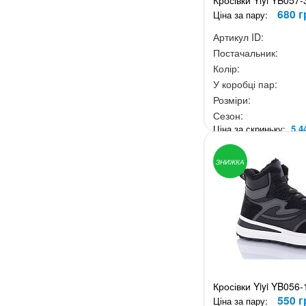
Кросівки Yiyi YB057-
680 г
Ціна за пару:
Артикул ID:
Постачальник:
Колір:
У коробці пар:
Розміри:
Сезон:
Ціна за скриньку:
5 4
ЗНИЖКА
Кросівки Yiyi YB056-
550 г
Ціна за пару: