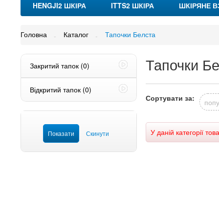
HENGJI2 ШКІРА
ITTS2 ШКІРА
ШКІРЯНЕ В
Головна
Каталог
Тапочки Белста
Тапочки Бе
Закритий тапок
(0)
Відкритий тапок
(0)
Сортувати за:
попу
У даній категорії тов