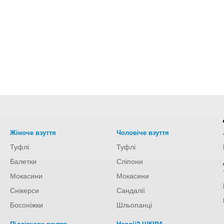
Жіноче взуття
Чоловіче взуття
Туфлі
Туфлі
Балетки
Сліпони
Мокасини
Мокасини
Снікерси
Сандалії
Босоніжки
Шльопанці
Підліткове взуття
Hengji2 ШКІРА