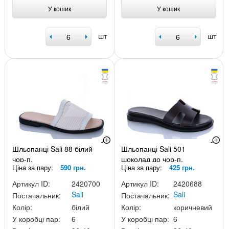
У кошик
У кошик
шт
шт
Шльопанці Sali 88 білий
Шльопанці Sali 501
чор-п.
шоколад до чор-п.
Ціна за пару:
590 грн.
Ціна за пару:
425 грн.
Артикул ID:
2420700
Артикул ID:
2420688
Sali
Sali
Постачальник:
Постачальник:
Колір:
білий
Колір:
коричневий
У коробці пар:
6
У коробці пар:
6