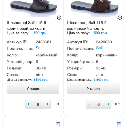
Шльопанці Sali 115-9
Шльопанці Sali 115-9
коричневий до чор-п.
коричневий з чор-п.
Ціна за пару:
590 грн.
Ціна за пару:
590 грн.
Артикул ID:
2420681
Артикул ID:
2420680
Sali
Sali
Постачальник:
Постачальник:
Колір:
коричневий
Колір:
коричневий
У коробці пар:
6
У коробці пар:
6
Розміри:
36-40
Розміри:
36-40
Сезон:
літо
Сезон:
літо
Ціна за скриньку:
Ціна за скриньку:
3 540 грн.
3 540 грн.
У кошик
У кошик
шт
шт