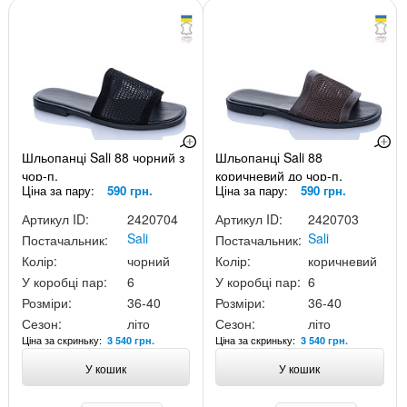
Шльопанці Sali 88 чорний з
Шльопанці Sali 88
чор-п.
коричневий до чор-п.
Ціна за пару:
590 грн.
Ціна за пару:
590 грн.
Артикул ID:
2420704
Артикул ID:
2420703
Sali
Sali
Постачальник:
Постачальник:
Колір:
чорний
Колір:
коричневий
У коробці пар:
6
У коробці пар:
6
Розміри:
36-40
Розміри:
36-40
Сезон:
літо
Сезон:
літо
Ціна за скриньку:
Ціна за скриньку:
3 540 грн.
3 540 грн.
У кошик
У кошик