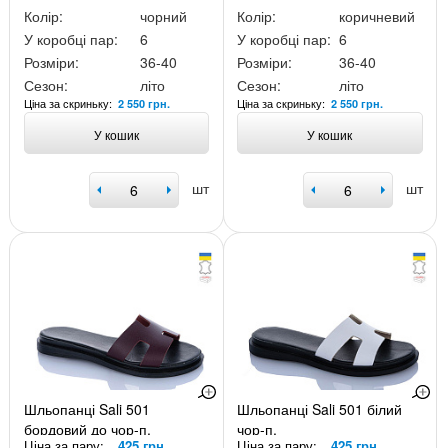
Колір:
чорний
Колір:
коричневий
У коробці пар:
6
У коробці пар:
6
Розміри:
36-40
Розміри:
36-40
Сезон:
літо
Сезон:
літо
Ціна за скриньку:
Ціна за скриньку:
2 550 грн.
2 550 грн.
У кошик
У кошик
шт
шт
Шльопанці Sali 501
Шльопанці Sali 501 білий
бордовий до чор-п.
чор-п.
Ціна за пару:
425 грн.
Ціна за пару:
425 грн.