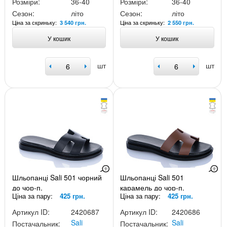
Розміри:
36-40
Розміри:
36-40
Сезон:
літо
Сезон:
літо
Ціна за скриньку:
Ціна за скриньку:
3 540 грн.
2 550 грн.
У кошик
У кошик
шт
шт
Шльопанці Sali 501 чорний
Шльопанці Sali 501
до чор-п.
карамель до чор-п.
Ціна за пару:
425 грн.
Ціна за пару:
425 грн.
Артикул ID:
2420687
Артикул ID:
2420686
Sali
Sali
Постачальник:
Постачальник: