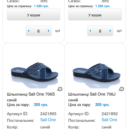
Сезон:
літо
Сезон:
літо
Ціна за скриньку:
Ціна за скриньку:
1 230 грн.
1 230 грн.
У кошик
У кошик
шт
шт
Шльопанці Sali One 706S
Шльопанці Sali One 706J
синій
синій
Ціна за пару:
205 грн.
Ціна за пару:
205 грн.
Артикул ID:
2421893
Артикул ID:
2421892
Sali One
Sali One
Постачальник:
Постачальник:
Колір:
синій
Колір:
синій