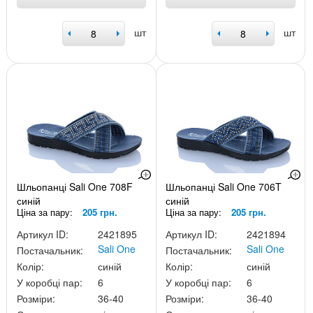
шт
шт
Шльопанці Sali One 708F
Шльопанці Sali One 706T
синій
синій
Ціна за пару:
205 грн.
Ціна за пару:
205 грн.
Артикул ID:
2421895
Артикул ID:
2421894
Sali One
Sali One
Постачальник:
Постачальник:
Колір:
синій
Колір:
синій
У коробці пар:
6
У коробці пар:
6
Розміри:
36-40
Розміри:
36-40