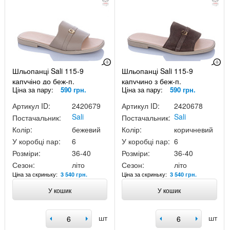
Шльопанці Sali 115-9
Шльопанці Sali 115-9
капучіно до беж-п.
капучино з беж-п.
Ціна за пару:
590 грн.
Ціна за пару:
590 грн.
Артикул ID:
2420679
Артикул ID:
2420678
Sali
Sali
Постачальник:
Постачальник:
Колір:
бежевий
Колір:
коричневий
У коробці пар:
6
У коробці пар:
6
Розміри:
36-40
Розміри:
36-40
Сезон:
літо
Сезон:
літо
Ціна за скриньку:
Ціна за скриньку:
3 540 грн.
3 540 грн.
У кошик
У кошик
шт
шт