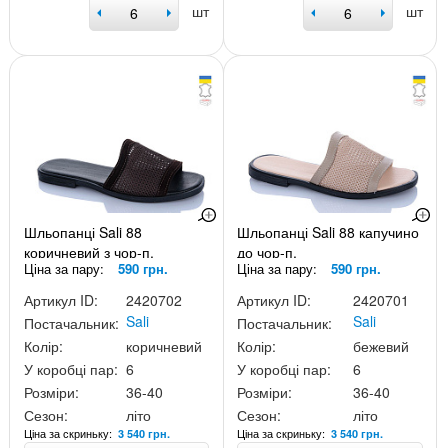
шт
шт
Шльопанці Sali 88
Шльопанці Sali 88 капучино
коричневий з чор-п.
до чор-п.
Ціна за пару:
590 грн.
Ціна за пару:
590 грн.
Артикул ID:
2420702
Артикул ID:
2420701
Sali
Sali
Постачальник:
Постачальник:
Колір:
коричневий
Колір:
бежевий
У коробці пар:
6
У коробці пар:
6
Розміри:
36-40
Розміри:
36-40
Сезон:
літо
Сезон:
літо
Ціна за скриньку:
Ціна за скриньку:
3 540 грн.
3 540 грн.