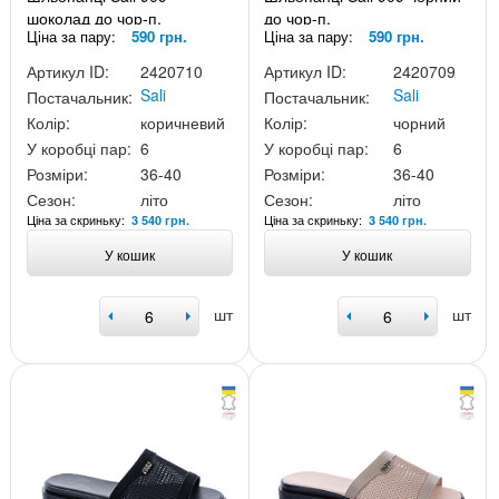
шоколад до чор-п.
до чор-п.
Ціна за пару:
590 грн.
Ціна за пару:
590 грн.
Артикул ID:
2420710
Артикул ID:
2420709
Sali
Sali
Постачальник:
Постачальник:
Колір:
коричневий
Колір:
чорний
У коробці пар:
6
У коробці пар:
6
Розміри:
36-40
Розміри:
36-40
Сезон:
літо
Сезон:
літо
Ціна за скриньку:
Ціна за скриньку:
3 540 грн.
3 540 грн.
У кошик
У кошик
шт
шт