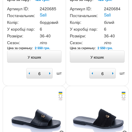
Артикул ID:
2420685
Артикул ID:
2420684
Sali
Sali
Постачальник:
Постачальник:
Колір:
бордовий
Колір:
білий
У коробці пар:
6
У коробці пар:
6
Розміри:
36-40
Розміри:
36-40
Сезон:
літо
Сезон:
літо
Ціна за скриньку:
Ціна за скриньку:
2 550 грн.
2 550 грн.
У кошик
У кошик
шт
шт