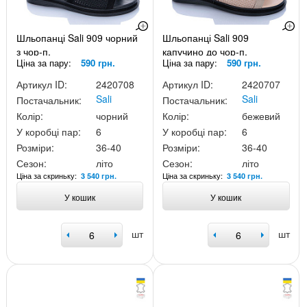
Шльопанці Sali 909 чорний
Шльопанці Sali 909
з чор-п.
капучино до чор-п.
Ціна за пару:
590 грн.
Ціна за пару:
590 грн.
Артикул ID:
2420708
Артикул ID:
2420707
Sali
Sali
Постачальник:
Постачальник:
Колір:
чорний
Колір:
бежевий
У коробці пар:
6
У коробці пар:
6
Розміри:
36-40
Розміри:
36-40
Сезон:
літо
Сезон:
літо
Ціна за скриньку:
Ціна за скриньку:
3 540 грн.
3 540 грн.
У кошик
У кошик
шт
шт