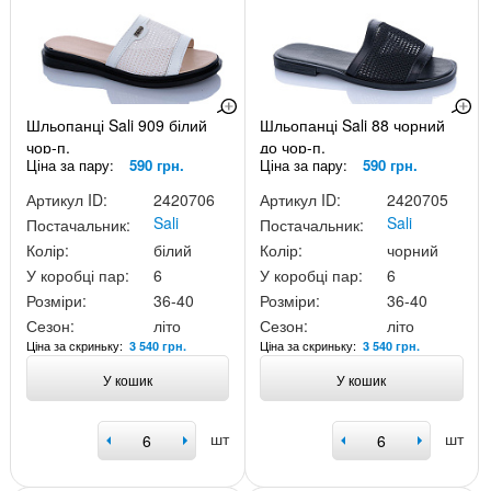
Шльопанці Sali 909 білий
Шльопанці Sali 88 чорний
чор-п.
до чор-п.
Ціна за пару:
590 грн.
Ціна за пару:
590 грн.
Артикул ID:
2420706
Артикул ID:
2420705
Sali
Sali
Постачальник:
Постачальник:
Колір:
білий
Колір:
чорний
У коробці пар:
6
У коробці пар:
6
Розміри:
36-40
Розміри:
36-40
Сезон:
літо
Сезон:
літо
Ціна за скриньку:
Ціна за скриньку:
3 540 грн.
3 540 грн.
У кошик
У кошик
шт
шт