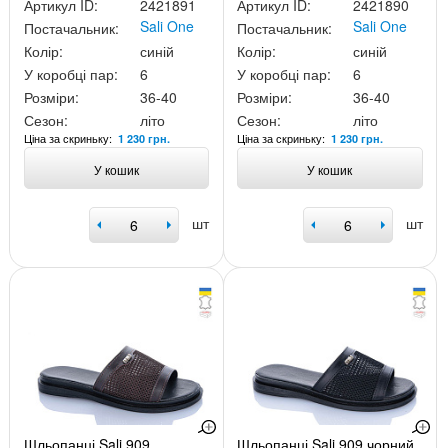
Артикул ID:
2421891
Артикул ID:
2421890
Sali One
Sali One
Постачальник:
Постачальник:
Колір:
синій
Колір:
синій
У коробці пар:
6
У коробці пар:
6
Розміри:
36-40
Розміри:
36-40
Сезон:
літо
Сезон:
літо
Ціна за скриньку:
Ціна за скриньку:
1 230 грн.
1 230 грн.
У кошик
У кошик
шт
шт
Шльопанці Sali 909
Шльопанці Sali 909 чорний