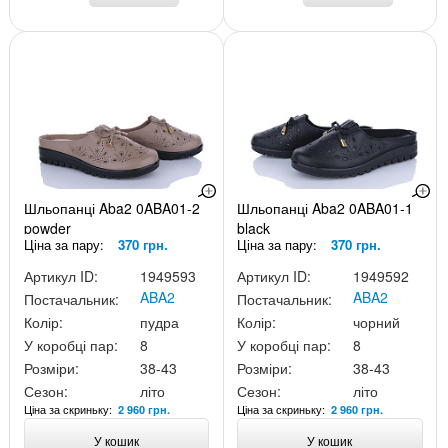
Шльопанці Aba2 0ABA01-2
Шльопанці Aba2 0ABA01-1
powder
black
Ціна за пару:
370 грн.
Ціна за пару:
370 грн.
Артикул ID:
1949593
Артикул ID:
1949592
ABA2
ABA2
Постачальник:
Постачальник:
Колір:
пудра
Колір:
чорний
У коробці пар:
8
У коробці пар:
8
Розміри:
38-43
Розміри:
38-43
Сезон:
літо
Сезон:
літо
Ціна за скриньку:
Ціна за скриньку:
2 960 грн.
2 960 грн.
У кошик
У кошик