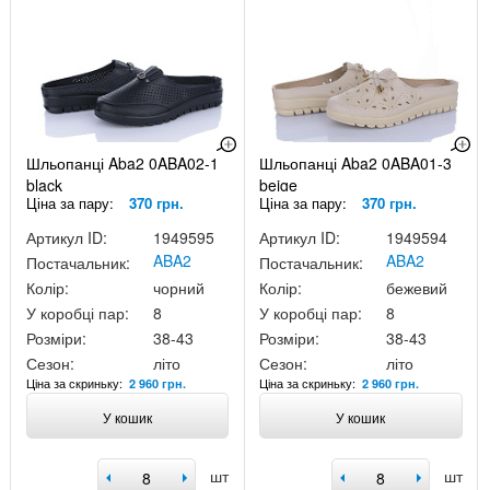
Шльопанці Aba2 0ABA02-1
Шльопанці Aba2 0ABA01-3
black
beige
Ціна за пару:
370 грн.
Ціна за пару:
370 грн.
Артикул ID:
1949595
Артикул ID:
1949594
ABA2
ABA2
Постачальник:
Постачальник:
Колір:
чорний
Колір:
бежевий
У коробці пар:
8
У коробці пар:
8
Розміри:
38-43
Розміри:
38-43
Сезон:
літо
Сезон:
літо
Ціна за скриньку:
Ціна за скриньку:
2 960 грн.
2 960 грн.
У кошик
У кошик
шт
шт