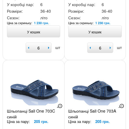
У коробці пар:
6
У коробці пар:
6
Розміри:
36-40
Розміри:
36-40
Сезон:
літо
Сезон:
літо
Ціна за скриньку:
Ціна за скриньку:
1 230 грн.
1 230 грн.
У кошик
У кошик
шт
шт
Шльопанці Sali One 703C
Шльопанці Sali One 703A
синій
синій
Ціна за пару:
205 грн.
Ціна за пару:
205 грн.