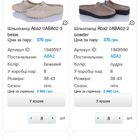
Шльопанці Aba2 0ABA02-3
Шльопанці Aba2 0ABA02-2
beige
powder
Ціна за пару:
370 грн.
Ціна за пару:
370 грн.
Артикул ID:
1949597
Артикул ID:
1949596
ABA2
ABA2
Постачальник:
Постачальник:
Колір:
бежевий
Колір:
пудра
У коробці пар:
8
У коробці пар:
8
Розміри:
38-43
Розміри:
38-43
Сезон:
літо
Сезон:
літо
Ціна за скриньку:
Ціна за скриньку:
2 960 грн.
2 960 грн.
У кошик
У кошик
шт
шт