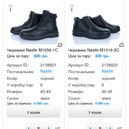
Черевики Nasite M1056-1C
Черевики Nasite M1016-5C
Ціна за пару:
820 грн.
Ціна за пару:
820 грн.
Артикул ID:
2138821
Артикул ID:
2138820
Nasite
Nasite
Постачальник:
Постачальник:
Колір:
чорний
Колір:
чорний
У коробці пар:
8
У коробці пар:
8
Розміри:
40-45
Розміри:
40-45
Сезон:
зима
Сезон:
зима
Ціна за скриньку:
Ціна за скриньку:
6 560 грн.
6 560 грн.
У кошик
У кошик
шт
шт