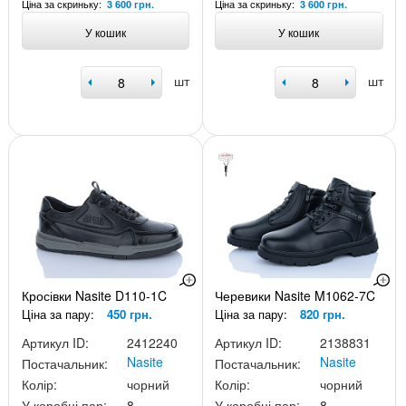
Ціна за скриньку:
Ціна за скриньку:
3 600 грн.
3 600 грн.
У кошик
У кошик
шт
шт
Кросівки Nasite D110-1C
Черевики Nasite M1062-7C
Ціна за пару:
450 грн.
Ціна за пару:
820 грн.
Артикул ID:
2412240
Артикул ID:
2138831
Nasite
Nasite
Постачальник:
Постачальник:
Колір:
чорний
Колір:
чорний
У коробці пар:
8
У коробці пар:
8