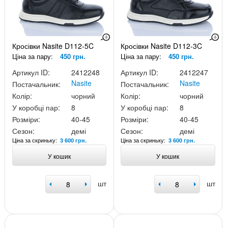
Кросівки Nasite D112-5C
Кросівки Nasite D112-3C
Ціна за пару:
450 грн.
Ціна за пару:
450 грн.
Артикул ID:
2412248
Артикул ID:
2412247
Nasite
Nasite
Постачальник:
Постачальник:
Колір:
чорний
Колір:
чорний
У коробці пар:
8
У коробці пар:
8
Розміри:
40-45
Розміри:
40-45
Сезон:
демі
Сезон:
демі
Ціна за скриньку:
Ціна за скриньку:
3 600 грн.
3 600 грн.
У кошик
У кошик
шт
шт