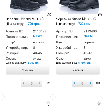
Черевики Nasite M91-7A
Черевики Nasite M133-9C
Ціна за пару:
720 грн.
Ціна за пару:
720 грн.
Артикул ID:
2113499
Артикул ID:
2113498
Nasite
Nasite
Постачальник:
Постачальник:
Колір:
чорний
Колір:
чорний
У коробці пар:
8
У коробці пар:
8
Розміри:
40-45
Розміри:
40-45
Сезон:
зима
Сезон:
зима
Ціна за скриньку:
Ціна за скриньку:
5 760 грн.
5 760 грн.
У кошик
У кошик
шт
шт