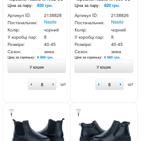
Ціна за пару:
820 грн.
Ціна за пару:
820 грн.
Артикул ID:
2138828
Артикул ID:
2138826
Nasite
Nasite
Постачальник:
Постачальник:
Колір:
чорний
Колір:
чорний
У коробці пар:
8
У коробці пар:
8
Розміри:
40-45
Розміри:
40-45
Сезон:
зима
Сезон:
зима
Ціна за скриньку:
Ціна за скриньку:
6 560 грн.
6 560 грн.
У кошик
У кошик
шт
шт