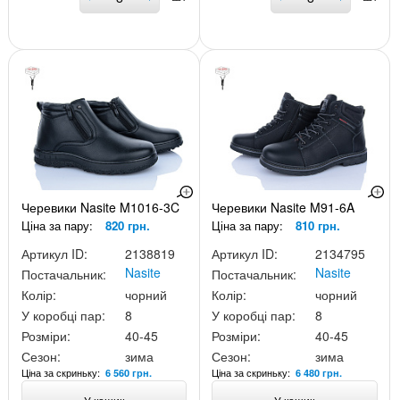
Черевики Nasite M1016-3C
Черевики Nasite M91-6A
Ціна за пару:
820 грн.
Ціна за пару:
810 грн.
Артикул ID:
2138819
Артикул ID:
2134795
Nasite
Nasite
Постачальник:
Постачальник:
Колір:
чорний
Колір:
чорний
У коробці пар:
8
У коробці пар:
8
Розміри:
40-45
Розміри:
40-45
Сезон:
зима
Сезон:
зима
Ціна за скриньку:
Ціна за скриньку:
6 560 грн.
6 480 грн.