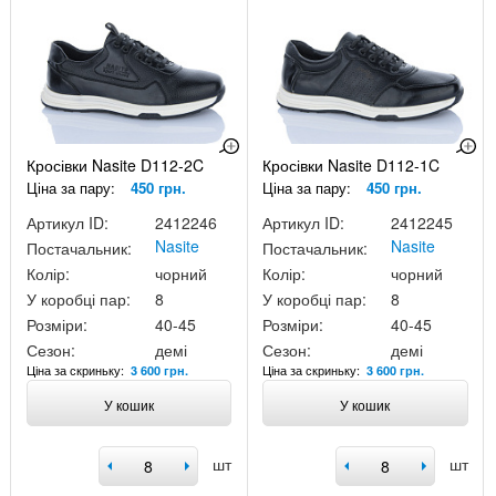
Кросівки Nasite D112-2C
Кросівки Nasite D112-1C
Ціна за пару:
450 грн.
Ціна за пару:
450 грн.
Артикул ID:
2412246
Артикул ID:
2412245
Nasite
Nasite
Постачальник:
Постачальник:
Колір:
чорний
Колір:
чорний
У коробці пар:
8
У коробці пар:
8
Розміри:
40-45
Розміри:
40-45
Сезон:
демі
Сезон:
демі
Ціна за скриньку:
Ціна за скриньку:
3 600 грн.
3 600 грн.
У кошик
У кошик
шт
шт