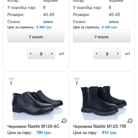
Колір:
чорний
Колір:
чорний
У коробці пар:
8
У коробці пар:
8
Розміри:
40-45
Розміри:
40-45
Сезон:
зима
Сезон:
зима
Ціна за скриньку:
Ціна за скриньку:
6 480 грн.
6 320 грн.
У кошик
У кошик
шт
шт
Черевики Nasite M129-6C
Черевики Nasite M125-7W
Ціна за пару:
790 грн.
Ціна за пару:
810 грн.