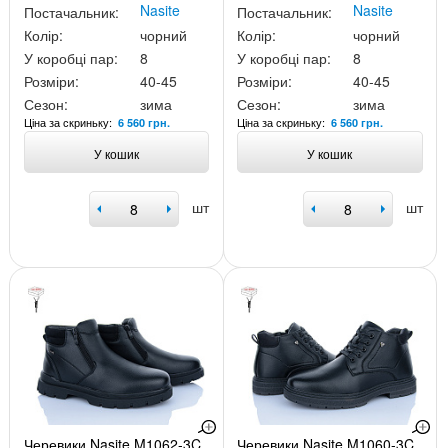
Nasite
Nasite
Постачальник:
Постачальник:
Колір:
чорний
Колір:
чорний
У коробці пар:
8
У коробці пар:
8
Розміри:
40-45
Розміри:
40-45
Сезон:
зима
Сезон:
зима
Ціна за скриньку:
Ціна за скриньку:
6 560 грн.
6 560 грн.
У кошик
У кошик
шт
шт
Черевики Nasite M1062-3C
Черевики Nasite M1060-3C