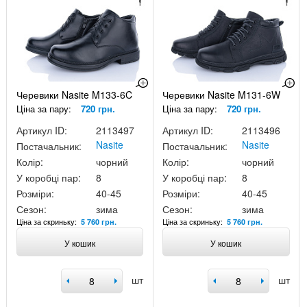
Черевики Nasite M133-6C
Черевики Nasite M131-6W
Ціна за пару:
720 грн.
Ціна за пару:
720 грн.
Артикул ID:
2113497
Артикул ID:
2113496
Nasite
Nasite
Постачальник:
Постачальник:
Колір:
чорний
Колір:
чорний
У коробці пар:
8
У коробці пар:
8
Розміри:
40-45
Розміри:
40-45
Сезон:
зима
Сезон:
зима
Ціна за скриньку:
Ціна за скриньку:
5 760 грн.
5 760 грн.
У кошик
У кошик
шт
шт