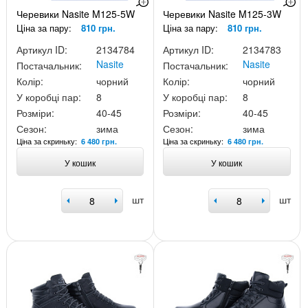
Черевики Nasite M125-5W
Черевики Nasite M125-3W
Ціна за пару:
810 грн.
Ціна за пару:
810 грн.
Артикул ID:
2134784
Артикул ID:
2134783
Nasite
Nasite
Постачальник:
Постачальник:
Колір:
чорний
Колір:
чорний
У коробці пар:
8
У коробці пар:
8
Розміри:
40-45
Розміри:
40-45
Сезон:
зима
Сезон:
зима
Ціна за скриньку:
Ціна за скриньку:
6 480 грн.
6 480 грн.
У кошик
У кошик
шт
шт