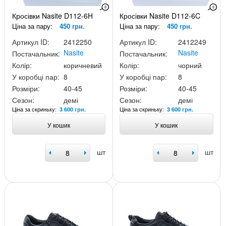
Кросівки Nasite D112-6H
Кросівки Nasite D112-6C
Ціна за пару:
450 грн.
Ціна за пару:
450 грн.
Артикул ID:
2412250
Артикул ID:
2412249
Nasite
Nasite
Постачальник:
Постачальник:
Колір:
коричневий
Колір:
чорний
У коробці пар:
8
У коробці пар:
8
Розміри:
40-45
Розміри:
40-45
Сезон:
демі
Сезон:
демі
Ціна за скриньку:
Ціна за скриньку:
3 600 грн.
3 600 грн.
У кошик
У кошик
шт
шт