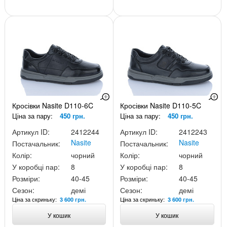
Кросівки Nasite D110-6C
Кросівки Nasite D110-5C
Ціна за пару:
450 грн.
Ціна за пару:
450 грн.
Артикул ID:
2412244
Артикул ID:
2412243
Nasite
Nasite
Постачальник:
Постачальник:
Колір:
чорний
Колір:
чорний
У коробці пар:
8
У коробці пар:
8
Розміри:
40-45
Розміри:
40-45
Сезон:
демі
Сезон:
демі
Ціна за скриньку:
Ціна за скриньку:
3 600 грн.
3 600 грн.
У кошик
У кошик