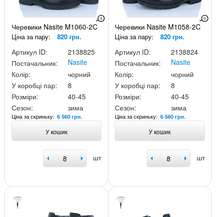
Черевики Nasite M1060-2C
Черевики Nasite M1058-2C
Ціна за пару:
820 грн.
Ціна за пару:
820 грн.
Артикул ID:
2138825
Артикул ID:
2138824
Nasite
Nasite
Постачальник:
Постачальник:
Колір:
чорний
Колір:
чорний
У коробці пар:
8
У коробці пар:
8
Розміри:
40-45
Розміри:
40-45
Сезон:
зима
Сезон:
зима
Ціна за скриньку:
Ціна за скриньку:
6 560 грн.
6 560 грн.
У кошик
У кошик
шт
шт