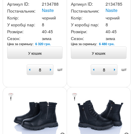
Артикул ID:
2134788
Артикул ID:
2134785
Nasite
Nasite
Постачальник:
Постачальник:
Колір:
чорний
Колір:
чорний
У коробці пар:
8
У коробці пар:
8
Розміри:
40-45
Розміри:
40-45
Сезон:
зима
Сезон:
зима
Ціна за скриньку:
Ціна за скриньку:
6 320 грн.
6 480 грн.
У кошик
У кошик
шт
шт