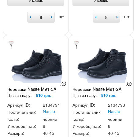
У кошик
У кошик
шт
шт
Черевики Nasite M91-5A
Черевики Nasite M91-2A
Ціна за пару:
810 грн.
Ціна за пару:
810 грн.
Артикул ID:
2134794
Артикул ID:
2134793
Nasite
Nasite
Постачальник:
Постачальник:
Колір:
чорний
Колір:
чорний
У коробці пар:
8
У коробці пар:
8
Розміри:
40-45
Розміри:
40-45