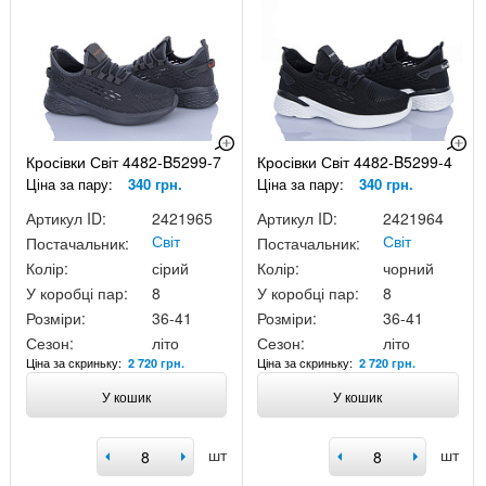
Кросівки Світ 4482-B5299-7
Кросівки Світ 4482-B5299-4
Ціна за пару:
340 грн.
Ціна за пару:
340 грн.
Артикул ID:
2421965
Артикул ID:
2421964
Світ
Світ
Постачальник:
Постачальник:
Колір:
сірий
Колір:
чорний
У коробці пар:
8
У коробці пар:
8
Розміри:
36-41
Розміри:
36-41
Сезон:
літо
Сезон:
літо
Ціна за скриньку:
Ціна за скриньку:
2 720 грн.
2 720 грн.
У кошик
У кошик
шт
шт