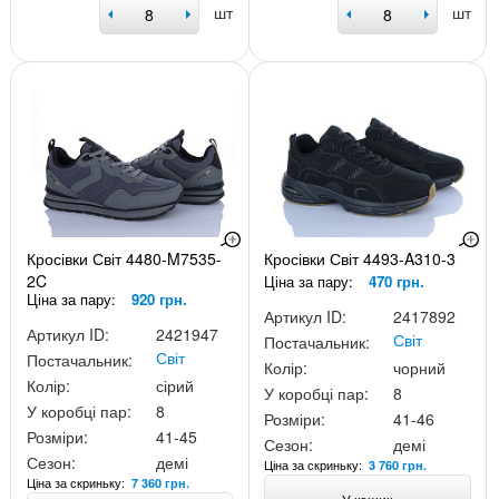
шт
шт
Кросівки Світ 4480-M7535-
Кросівки Світ 4493-A310-3
2C
Ціна за пару:
470 грн.
Ціна за пару:
920 грн.
Артикул ID:
2417892
Артикул ID:
2421947
Світ
Постачальник:
Світ
Постачальник:
Колір:
чорний
Колір:
сірий
У коробці пар:
8
У коробці пар:
8
Розміри:
41-46
Розміри:
41-45
Сезон:
демі
Сезон:
демі
Ціна за скриньку:
3 760 грн.
Ціна за скриньку:
7 360 грн.