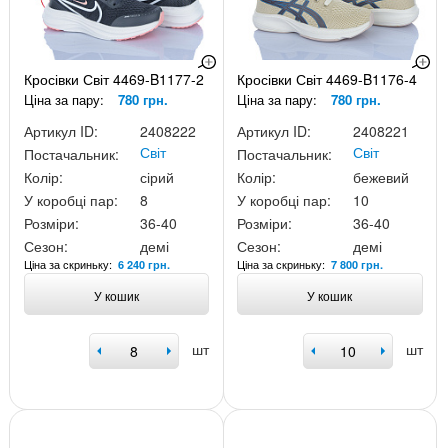
Кросівки Світ 4469-B1177-2
Кросівки Світ 4469-B1176-4
Ціна за пару:
780 грн.
Ціна за пару:
780 грн.
Артикул ID:
2408222
Артикул ID:
2408221
Світ
Світ
Постачальник:
Постачальник:
Колір:
сірий
Колір:
бежевий
У коробці пар:
8
У коробці пар:
10
Розміри:
36-40
Розміри:
36-40
Сезон:
демі
Сезон:
демі
Ціна за скриньку:
Ціна за скриньку:
6 240 грн.
7 800 грн.
У кошик
У кошик
шт
шт