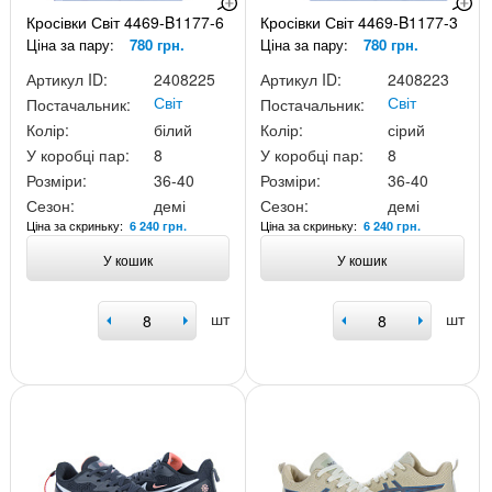
Кросівки Світ 4469-B1177-6
Кросівки Світ 4469-B1177-3
Ціна за пару:
780 грн.
Ціна за пару:
780 грн.
Артикул ID:
2408225
Артикул ID:
2408223
Світ
Світ
Постачальник:
Постачальник:
Колір:
білий
Колір:
сірий
У коробці пар:
8
У коробці пар:
8
Розміри:
36-40
Розміри:
36-40
Сезон:
демі
Сезон:
демі
Ціна за скриньку:
Ціна за скриньку:
6 240 грн.
6 240 грн.
У кошик
У кошик
шт
шт