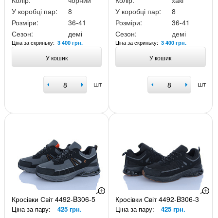
Колір:
чорний
Колір:
хакі
У коробці пар:
8
У коробці пар:
8
Розміри:
36-41
Розміри:
36-41
Сезон:
демі
Сезон:
демі
Ціна за скриньку:
Ціна за скриньку:
3 400 грн.
3 400 грн.
У кошик
У кошик
шт
шт
Кросівки Світ 4492-B306-5
Кросівки Світ 4492-B306-3
Ціна за пару:
425 грн.
Ціна за пару:
425 грн.