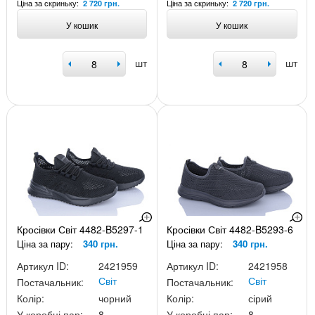
Ціна за скриньку:
Ціна за скриньку:
2 720 грн.
2 720 грн.
У кошик
У кошик
шт
шт
Кросівки Світ 4482-B5297-1
Кросівки Світ 4482-B5293-6
Ціна за пару:
340 грн.
Ціна за пару:
340 грн.
Артикул ID:
2421959
Артикул ID:
2421958
Світ
Світ
Постачальник:
Постачальник:
Колір:
чорний
Колір:
сірий
У коробці пар:
8
У коробці пар:
8