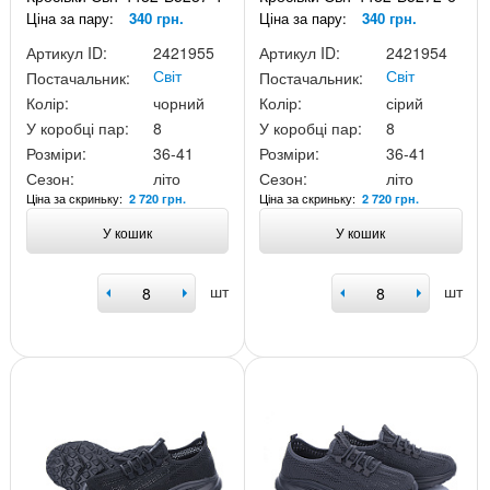
Ціна за пару:
340 грн.
Ціна за пару:
340 грн.
Артикул ID:
2421955
Артикул ID:
2421954
Світ
Світ
Постачальник:
Постачальник:
Колір:
чорний
Колір:
сірий
У коробці пар:
8
У коробці пар:
8
Розміри:
36-41
Розміри:
36-41
Сезон:
літо
Сезон:
літо
Ціна за скриньку:
Ціна за скриньку:
2 720 грн.
2 720 грн.
У кошик
У кошик
шт
шт