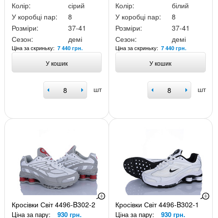
Колір:
сірий
Колір:
білий
У коробці пар:
8
У коробці пар:
8
Розміри:
37-41
Розміри:
37-41
Сезон:
демі
Сезон:
демі
Ціна за скриньку:
Ціна за скриньку:
7 440 грн.
7 440 грн.
У кошик
У кошик
шт
шт
Кросівки Світ 4496-B302-2
Кросівки Світ 4496-B302-1
Ціна за пару:
930 грн.
Ціна за пару:
930 грн.