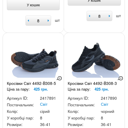
У кошик
У кошик
шт
шт
Кросівки Світ 4492-B308-5
Кросівки Світ 4492-B308-3
Ціна за пару:
425 грн.
Ціна за пару:
425 грн.
Артикул ID:
2417891
Артикул ID:
2417890
Світ
Світ
Постачальник:
Постачальник:
Колір:
сірий
Колір:
чорний
У коробці пар:
8
У коробці пар:
8
Розміри:
36-41
Розміри:
36-41