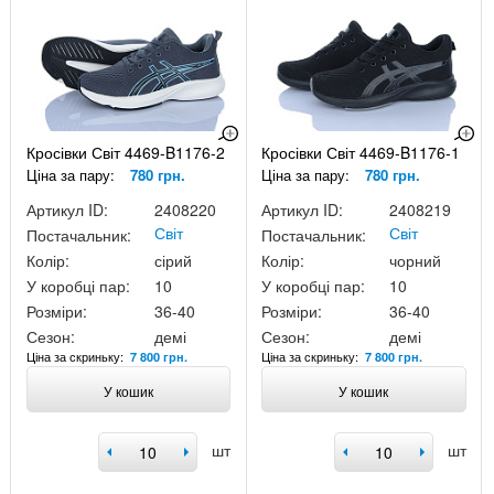
Кросівки Світ 4469-B1176-2
Кросівки Світ 4469-B1176-1
Ціна за пару:
780 грн.
Ціна за пару:
780 грн.
Артикул ID:
2408220
Артикул ID:
2408219
Світ
Світ
Постачальник:
Постачальник:
Колір:
сірий
Колір:
чорний
У коробці пар:
10
У коробці пар:
10
Розміри:
36-40
Розміри:
36-40
Сезон:
демі
Сезон:
демі
Ціна за скриньку:
Ціна за скриньку:
7 800 грн.
7 800 грн.
У кошик
У кошик
шт
шт