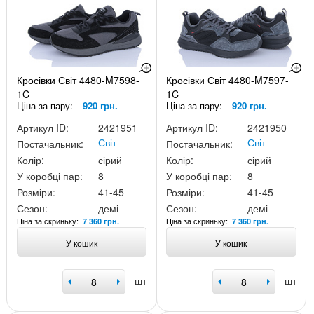
Кросівки Світ 4480-M7598-
Кросівки Світ 4480-M7597-
1C
1C
Ціна за пару:
920 грн.
Ціна за пару:
920 грн.
Артикул ID:
2421951
Артикул ID:
2421950
Світ
Світ
Постачальник:
Постачальник:
Колір:
сірий
Колір:
сірий
У коробці пар:
8
У коробці пар:
8
Розміри:
41-45
Розміри:
41-45
Сезон:
демі
Сезон:
демі
Ціна за скриньку:
Ціна за скриньку:
7 360 грн.
7 360 грн.
У кошик
У кошик
шт
шт