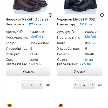
Черевики Meideli K1352-22
Черевики Meideli K1352
Ціна за пару:
1212 грн.
Ціна за пару:
1212 грн.
Артикул ID:
2448779
Артикул ID:
2448778
MeiDeLi
MeiDeLi
Постачальник:
Постачальник:
Колір:
коричневий
Колір:
чорний
У коробці пар:
6
У коробці пар:
6
Розміри:
36-40
Розміри:
36-40
Сезон:
зима
Сезон:
зима
Ціна за скриньку:
Ціна за скриньку:
7 272 грн.
7 272 грн.
У кошик
У кошик
шт
шт