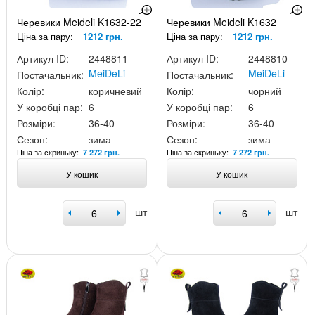
Черевики Meideli K1632-22
Черевики Meideli K1632
Ціна за пару:
1212 грн.
Ціна за пару:
1212 грн.
Артикул ID:
2448811
Артикул ID:
2448810
MeiDeLi
MeiDeLi
Постачальник:
Постачальник:
Колір:
коричневий
Колір:
чорний
У коробці пар:
6
У коробці пар:
6
Розміри:
36-40
Розміри:
36-40
Сезон:
зима
Сезон:
зима
Ціна за скриньку:
Ціна за скриньку:
7 272 грн.
7 272 грн.
У кошик
У кошик
шт
шт