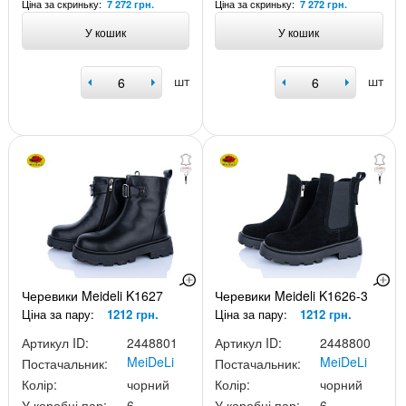
Ціна за скриньку:
Ціна за скриньку:
7 272 грн.
7 272 грн.
У кошик
У кошик
шт
шт
Черевики Meideli K1627
Черевики Meideli K1626-3
Ціна за пару:
1212 грн.
Ціна за пару:
1212 грн.
Артикул ID:
2448801
Артикул ID:
2448800
MeiDeLi
MeiDeLi
Постачальник:
Постачальник:
Колір:
чорний
Колір:
чорний
У коробці пар:
6
У коробці пар:
6