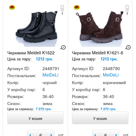
Черевики Meideli K1622
Черевики Meideli K1621-6
Ціна за пару:
1212 грн.
Ціна за пару:
1212 грн.
Артикул ID:
2448791
Артикул ID:
2448790
MeiDeLi
MeiDeLi
Постачальник:
Постачальник:
Колір:
чорний
Колір:
коричневий
У коробці пар:
6
У коробці пар:
6
Розміри:
36-40
Розміри:
36-40
Сезон:
зима
Сезон:
зима
Ціна за скриньку:
Ціна за скриньку:
7 272 грн.
7 272 грн.
У кошик
У кошик
шт
шт