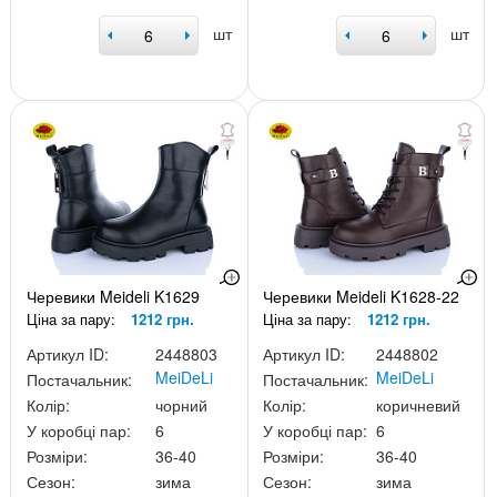
шт
шт
Черевики Meideli K1629
Черевики Meideli K1628-22
Ціна за пару:
1212 грн.
Ціна за пару:
1212 грн.
Артикул ID:
2448803
Артикул ID:
2448802
MeiDeLi
MeiDeLi
Постачальник:
Постачальник:
Колір:
чорний
Колір:
коричневий
У коробці пар:
6
У коробці пар:
6
Розміри:
36-40
Розміри:
36-40
Сезон:
зима
Сезон:
зима