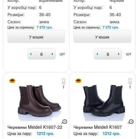
Колір:
коричневий
Колір:
чорний
У коробці пар:
6
У коробці пар:
6
Розміри:
36-40
Розміри:
36-40
Сезон:
зима
Сезон:
зима
Ціна за скриньку:
Ціна за скриньку:
7 272 грн.
7 272 грн.
У кошик
У кошик
шт
шт
Черевики Meideli K1607-22
Черевики Meideli K1607
Ціна за пару:
1212 грн.
Ціна за пару:
1212 грн.