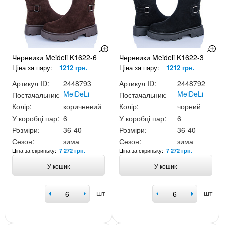
Черевики Meideli K1622-6
Черевики Meideli K1622-3
Ціна за пару:
1212 грн.
Ціна за пару:
1212 грн.
Артикул ID:
2448793
Артикул ID:
2448792
MeiDeLi
MeiDeLi
Постачальник:
Постачальник:
Колір:
коричневий
Колір:
чорний
У коробці пар:
6
У коробці пар:
6
Розміри:
36-40
Розміри:
36-40
Сезон:
зима
Сезон:
зима
Ціна за скриньку:
Ціна за скриньку:
7 272 грн.
7 272 грн.
У кошик
У кошик
шт
шт