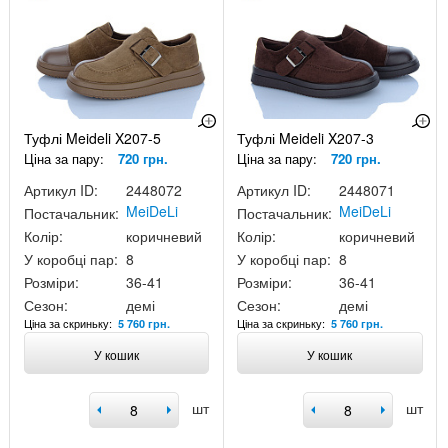
Туфлі Meideli X207-5
Туфлі Meideli X207-3
Ціна за пару:
720 грн.
Ціна за пару:
720 грн.
Артикул ID:
2448072
Артикул ID:
2448071
MeiDeLi
MeiDeLi
Постачальник:
Постачальник:
Колір:
коричневий
Колір:
коричневий
У коробці пар:
8
У коробці пар:
8
Розміри:
36-41
Розміри:
36-41
Сезон:
демі
Сезон:
демі
Ціна за скриньку:
Ціна за скриньку:
5 760 грн.
5 760 грн.
У кошик
У кошик
шт
шт