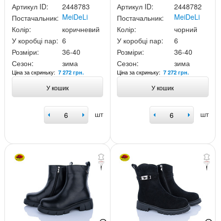
Артикул ID:
2448783
Артикул ID:
2448782
MeiDeLi
MeiDeLi
Постачальник:
Постачальник:
Колір:
коричневий
Колір:
чорний
У коробці пар:
6
У коробці пар:
6
Розміри:
36-40
Розміри:
36-40
Сезон:
зима
Сезон:
зима
Ціна за скриньку:
Ціна за скриньку:
7 272 грн.
7 272 грн.
У кошик
У кошик
шт
шт