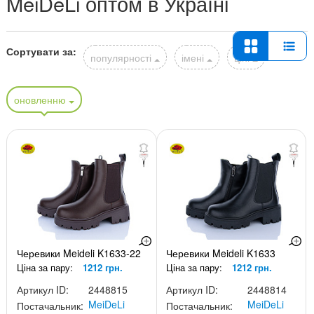
MeiDeLi оптом в Україні
Сортувати за:
популярності
імені
ціні
оновленню
Черевики Meideli K1633-22
Черевики Meideli K1633
Ціна за пару:
1212 грн.
Ціна за пару:
1212 грн.
Артикул ID:
2448815
Артикул ID:
2448814
MeiDeLi
MeiDeLi
Постачальник:
Постачальник: