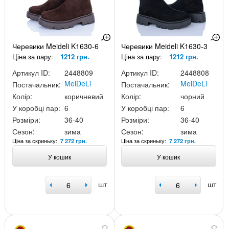
Черевики Meideli K1630-6
Черевики Meideli K1630-3
Ціна за пару:
1212 грн.
Ціна за пару:
1212 грн.
Артикул ID:
2448809
Артикул ID:
2448808
MeiDeLi
MeiDeLi
Постачальник:
Постачальник:
Колір:
коричневий
Колір:
чорний
У коробці пар:
6
У коробці пар:
6
Розміри:
36-40
Розміри:
36-40
Сезон:
зима
Сезон:
зима
Ціна за скриньку:
Ціна за скриньку:
7 272 грн.
7 272 грн.
У кошик
У кошик
шт
шт