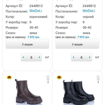
Артикул ID:
2448813
Артикул ID:
2448812
MeiDeLi
MeiDeLi
Постачальник:
Постачальник:
Колір:
коричневий
Колір:
чорний
У коробці пар:
6
У коробці пар:
6
Розміри:
36-40
Розміри:
36-40
Сезон:
зима
Сезон:
зима
Ціна за скриньку:
Ціна за скриньку:
7 272 грн.
7 272 грн.
У кошик
У кошик
шт
шт