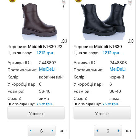
Черевики Meideli K1630-22
Черевики Meideli K1630
Ціна за пару:
1212 грн.
Ціна за пару:
1212 грн.
Артикул ID:
2448807
Артикул ID:
2448806
MeiDeLi
MeiDeLi
Постачальник:
Постачальник:
Колір:
коричневий
Колір:
чорний
У коробці пар:
6
У коробці пар:
6
Розміри:
36-40
Розміри:
36-40
Сезон:
зима
Сезон:
зима
Ціна за скриньку:
Ціна за скриньку:
7 272 грн.
7 272 грн.
У кошик
У кошик
шт
шт