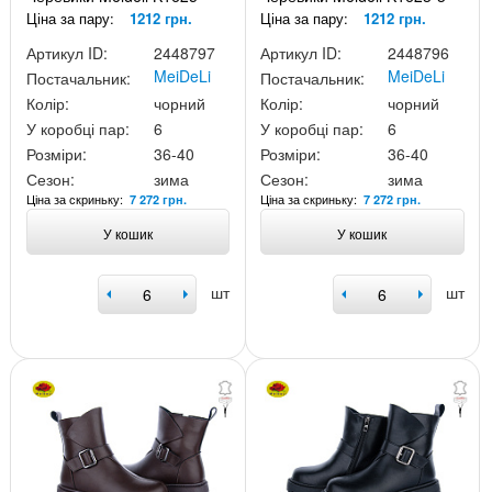
Ціна за пару:
1212 грн.
Ціна за пару:
1212 грн.
Артикул ID:
2448797
Артикул ID:
2448796
MeiDeLi
MeiDeLi
Постачальник:
Постачальник:
Колір:
чорний
Колір:
чорний
У коробці пар:
6
У коробці пар:
6
Розміри:
36-40
Розміри:
36-40
Сезон:
зима
Сезон:
зима
Ціна за скриньку:
Ціна за скриньку:
7 272 грн.
7 272 грн.
У кошик
У кошик
шт
шт