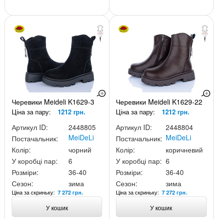
Черевики Meideli K1629-3
Черевики Meideli K1629-22
Ціна за пару:
1212 грн.
Ціна за пару:
1212 грн.
Артикул ID:
2448805
Артикул ID:
2448804
MeiDeLi
MeiDeLi
Постачальник:
Постачальник:
Колір:
чорний
Колір:
коричневий
У коробці пар:
6
У коробці пар:
6
Розміри:
36-40
Розміри:
36-40
Сезон:
зима
Сезон:
зима
Ціна за скриньку:
Ціна за скриньку:
7 272 грн.
7 272 грн.
У кошик
У кошик