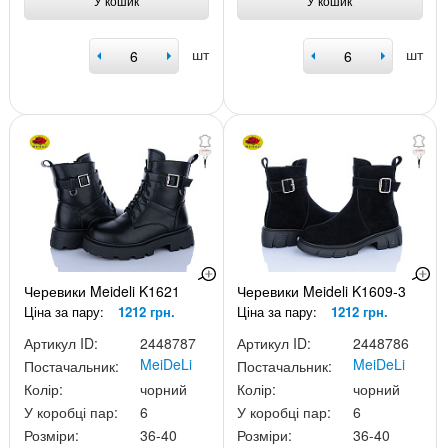
У кошик
У кошик
шт
шт
Черевики Meideli K1621
Черевики Meideli K1609-3
Ціна за пару:
1212 грн.
Ціна за пару:
1212 грн.
Артикул ID:
2448787
Артикул ID:
2448786
MeiDeLi
MeiDeLi
Постачальник:
Постачальник:
Колір:
чорний
Колір:
чорний
У коробці пар:
6
У коробці пар:
6
Розміри:
36-40
Розміри:
36-40