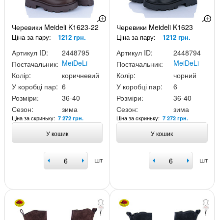
Черевики Meideli K1623-22
Черевики Meideli K1623
Ціна за пару:
1212 грн.
Ціна за пару:
1212 грн.
Артикул ID:
2448795
Артикул ID:
2448794
MeiDeLi
MeiDeLi
Постачальник:
Постачальник:
Колір:
коричневий
Колір:
чорний
У коробці пар:
6
У коробці пар:
6
Розміри:
36-40
Розміри:
36-40
Сезон:
зима
Сезон:
зима
Ціна за скриньку:
Ціна за скриньку:
7 272 грн.
7 272 грн.
У кошик
У кошик
шт
шт