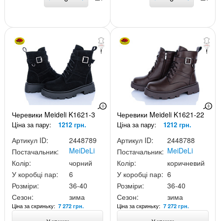
Черевики Meideli K1621-3
Черевики Meideli K1621-22
Ціна за пару:
1212 грн.
Ціна за пару:
1212 грн.
Артикул ID:
2448789
Артикул ID:
2448788
MeiDeLi
MeiDeLi
Постачальник:
Постачальник:
Колір:
чорний
Колір:
коричневий
У коробці пар:
6
У коробці пар:
6
Розміри:
36-40
Розміри:
36-40
Сезон:
зима
Сезон:
зима
Ціна за скриньку:
Ціна за скриньку:
7 272 грн.
7 272 грн.