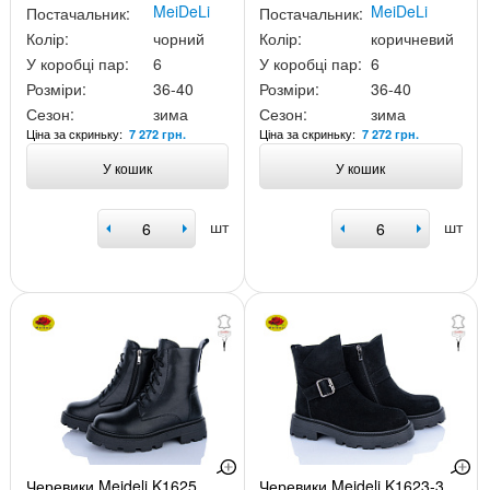
MeiDeLi
MeiDeLi
Постачальник:
Постачальник:
Колір:
чорний
Колір:
коричневий
У коробці пар:
6
У коробці пар:
6
Розміри:
36-40
Розміри:
36-40
Сезон:
зима
Сезон:
зима
Ціна за скриньку:
Ціна за скриньку:
7 272 грн.
7 272 грн.
У кошик
У кошик
шт
шт
Черевики Meideli K1625
Черевики Meideli K1623-3