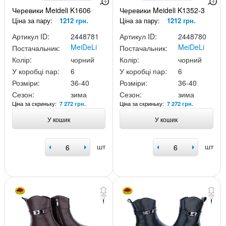
Черевики Meideli K1606
Черевики Meideli K1352-3
Ціна за пару:
1212 грн.
Ціна за пару:
1212 грн.
Артикул ID:
2448781
Артикул ID:
2448780
MeiDeLi
MeiDeLi
Постачальник:
Постачальник:
Колір:
чорний
Колір:
чорний
У коробці пар:
6
У коробці пар:
6
Розміри:
36-40
Розміри:
36-40
Сезон:
зима
Сезон:
зима
Ціна за скриньку:
Ціна за скриньку:
7 272 грн.
7 272 грн.
У кошик
У кошик
шт
шт