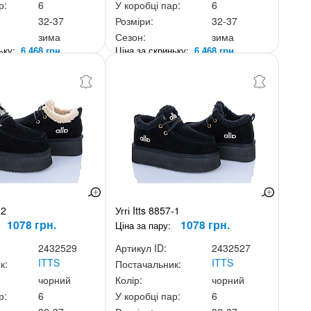
р:
6
У коробці пар:
6
32-37
Розміри:
32-37
зима
Сезон:
зима
ньку:
6 468 грн.
Ціна за скриньку:
6 468 грн.
-2
Уггі Itts 8857-1
1078 грн.
1078 грн.
Ціна за пару:
2432529
Артикул ID:
2432527
ITTS
ITTS
к:
Постачальник:
чорний
Колір:
чорний
р:
6
У коробці пар:
6