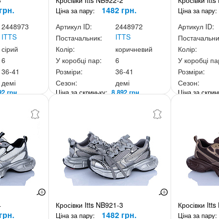
3
Кросівки Itts NB922-2
Кросівки Itt
грн.
1482 грн.
Ціна за пару:
Ціна за пару:
2448973
Артикул ID:
2448972
Артикул ID:
ITTS
ITTS
Постачальник:
Постачальни
сірий
Колір:
коричневий
Колір:
6
У коробці пар:
6
У коробці па
36-41
Розміри:
36-41
Розміри:
демі
Сезон:
демі
Сезон:
92 грн.
Ціна за скриньку:
8 892 грн.
Ціна за скри
4
Кросівки Itts NB921-3
Кросівки Itt
грн.
1482 грн.
Ціна за пару:
Ціна за пару: