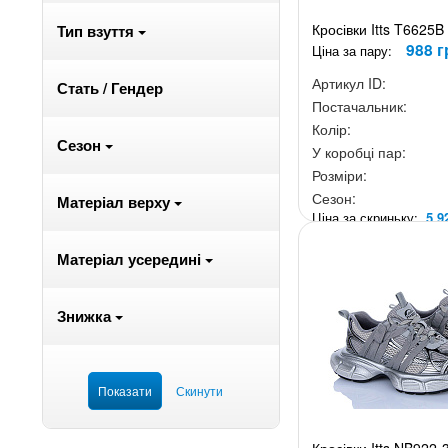
Кросівки Itts T6625B
Тип взуття
988 г
Ціна за пару:
Артикул ID:
Стать / Гендер
Постачальник:
Колір:
Сезон
У коробці пар:
Розміри:
Сезон:
Матеріал верху
Ціна за скриньку:
5 9
Матеріал усередині
Знижка