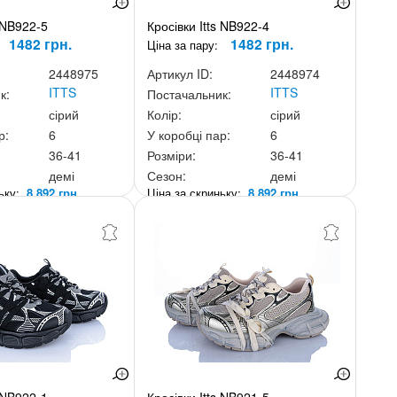
s NB922-5
Кросівки Itts NB922-4
1482 грн.
1482 грн.
Ціна за пару:
2448975
Артикул ID:
2448974
ITTS
ITTS
к:
Постачальник:
сірий
Колір:
сірий
р:
6
У коробці пар:
6
36-41
Розміри:
36-41
демі
Сезон:
демі
ньку:
8 892 грн.
Ціна за скриньку:
8 892 грн.