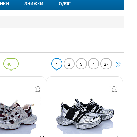
НКИ
ЗНИЖКИ
ОДЯГ
:
40
1
2
3
4
27