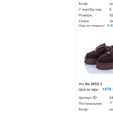
Колір:
к
У коробці пар:
6
Розміри:
3
Сезон:
з
Ціна за скриньку:
5 9
Уггі Itts 8859-3
1078 
Ціна за пару:
Артикул ID:
2
I
Постачальник:
Колір:
к