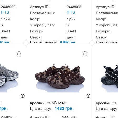
2448969
Артикул ID:
2448968
Артикул ID:
ITTS
ITTS
Постачальник:
Постачальни
сірий
Колір:
сірий
Колір:
6
У коробці пар:
6
У коробці па
36-41
Розміри:
36-41
Розміри:
демі
Сезон:
демі
Сезон:
92 грн.
Ціна за скриньку:
8 892 грн.
Ціна за скри
3
Кросівки Itts NB920-2
Кросівки Itt
грн.
1482 грн.
Ціна за пару:
Ціна за пару:
2448965
Артикул ID:
2448964
Артикул ID: