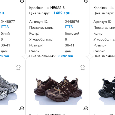
Кросівки Itts NB922-6
Кросівки Itt
рн.
1482 грн.
Ціна за пару:
Ціна за пару:
2448977
Артикул ID:
2448976
Артикул ID:
ITTS
ITTS
Постачальник:
Постачальни
білий
Колір:
бежевий
Колір:
6
У коробці пар:
6
У коробці па
36-41
Розміри:
36-41
Розміри:
демі
Сезон:
демі
Сезон:
28 грн.
Ціна за скриньку:
8 892 грн.
Ціна за скри