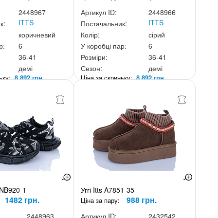
2448967
Артикул ID:
2448966
ITTS
ITTS
к:
Постачальник:
коричневий
Колір:
сірий
р:
6
У коробці пар:
6
36-41
Розміри:
36-41
демі
Сезон:
демі
ньку:
8 892 грн.
Ціна за скриньку:
8 892 грн.
s NB920-1
Уггі Itts A7851-35
1482 грн.
988 грн.
Ціна за пару:
2448963
Артикул ID:
2432542