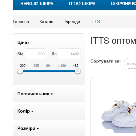
HENGJI2 ШКІРА
ITTS2 ШКІРА
ШКІРЯНЕ В
Головна
Каталог
Бренди
ITTS
ITTS оптом
Ціна
Від
До
Сортувати за:
попу
300
595
891
1 186
1482
Постачальник
Колір
Розміри