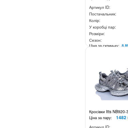
Артикул ID:
Постачальник:
Колір:
У коробці пар:
Розміри:
Сезон:
Ціна за скриньку:
8 8
Кросівки Itts NB920-
1482 
Ціна за пару:
Артикул ID: