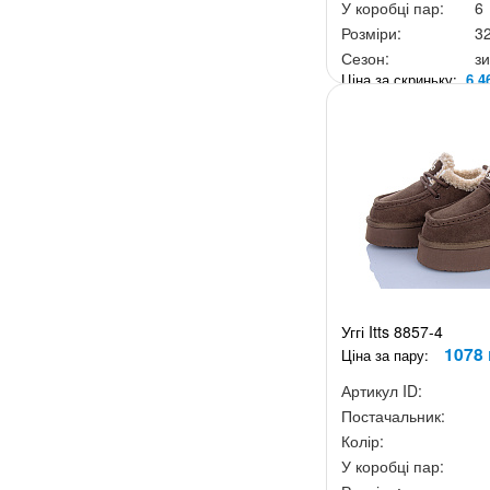
У коробці пар:
6
Розміри:
3
Сезон:
з
Ціна за скриньку:
6 4
Уггі Itts 8857-4
1078 
Ціна за пару:
Артикул ID:
Постачальник:
Колір:
У коробці пар: