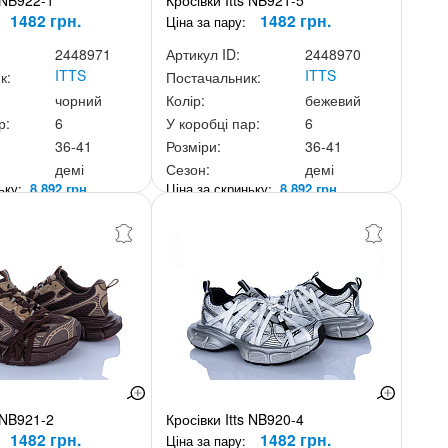
s NB922-1
Кросівки Itts NB921-5
1482 грн.
1482 грн.
Ціна за пару:
2448971
Артикул ID:
2448970
ITTS
ITTS
к:
Постачальник:
чорний
Колір:
бежевий
р:
6
У коробці пар:
6
36-41
Розміри:
36-41
демі
Сезон:
демі
ньку:
8 892 грн.
Ціна за скриньку:
8 892 грн.
s NB921-2
Кросівки Itts NB920-4
1482 грн.
1482 грн.
Ціна за пару: