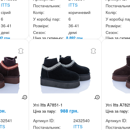
ITTS
ITTS
Постачальник:
Постачальни
сірий
Колір:
коричневий
Колір:
6
У коробці пар:
6
У коробці па
36-41
Розміри:
36-41
Розміри:
демі
Сезон:
демі
Сезон:
92 грн.
Ціна за скриньку:
8 892 грн.
Ціна за скри
Уггі Itts A7851-1
Уггі Itts A78
рн.
988 грн.
Ціна за пару:
Ціна за пару:
432541
Артикул ID:
2432540
Артикул ID:
TTS
ITTS
Постачальник:
Постачальни