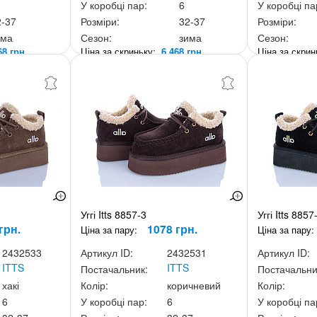
У коробці пар:
6
У коробці па
2-37
Розміри:
32-37
Розміри:
има
Сезон:
зима
Сезон:
68 грн.
Ціна за скриньку:
6 468 грн.
Ціна за скри
Уггі Itts 8857-3
Уггі Itts 8857
грн.
1078 грн.
Ціна за пару:
Ціна за пару:
2432533
Артикул ID:
2432531
Артикул ID:
ITTS
ITTS
Постачальник:
Постачальни
хакі
Колір:
коричневий
Колір:
6
У коробці пар:
6
У коробці па