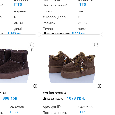
ITTS
ITTS
к:
Постачальник:
чорний
Колір:
хакі
р:
6
У коробці пар:
6
36-41
Розміри:
32-37
демі
Сезон:
зима
ньку:
8 892 грн.
Ціна за скриньку:
5 928 грн.
25-41
Уггі Itts 8859-4
898 грн.
1078 грн.
Ціна за пару:
2432539
Артикул ID:
2432538
ITTS
ITTS
к:
Постачальник: