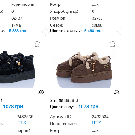
коричневий
Колір:
хакі
р:
6
У коробці пар:
6
32-37
Розміри:
32-37
зима
Сезон:
зима
ньку:
5 388 грн.
Ціна за скриньку:
6 468 грн.
-1
Уггі Itts 8858-3
1078 грн.
1078 грн.
Ціна за пару:
2432535
Артикул ID:
2432534
ITTS
ITTS
к:
Постачальник:
чорний
Колір:
хакі