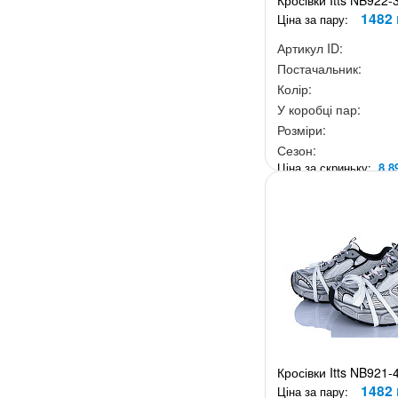
Кросівки Itts NB922-
1482 
Ціна за пару:
Артикул ID:
Постачальник:
Колір:
У коробці пар:
Розміри:
Сезон:
Ціна за скриньку:
8 8
Кросівки Itts NB921-
1482 
Ціна за пару: