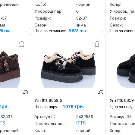
оричневий
Колір:
чорний
Колір:
У коробці пар:
6
У коробці па
2-37
Розміри:
32-37
Розміри:
има
Сезон:
зима
Сезон:
28 грн.
Ціна за скриньку:
5 928 грн.
Ціна за скри
Уггі Itts 8859-2
Уггі Itts 8859
грн.
1078 грн.
Ціна за пару:
Ціна за пару:
432537
Артикул ID:
2432536
Артикул ID:
TTS
ITTS
Постачальник:
Постачальни
оричневий
Колір:
чорний
Колір: