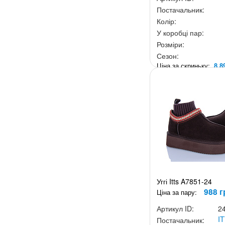
Постачальник:
Колір:
У коробці пар:
Розміри:
Сезон:
Ціна за скриньку:
8 8
Уггі Itts A7851-24
988 г
Ціна за пару:
Артикул ID:
2
I
Постачальник: