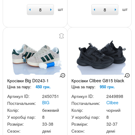
шт
шт
Кросівки Big D0243-1
Кросівки Clibee G815 black
Ціна за пару:
450 грн.
Ціна за пару:
950 грн.
Артикул ID:
2450751
Артикул ID:
2449898
BIG
Clibee
Постачальник:
Постачальник:
Колір:
бежевий
Колір:
чорний
У коробці пар:
8
У коробці пар:
8
Розміри:
33-38
Розміри:
32-37
Сезон:
демі
Сезон:
демі