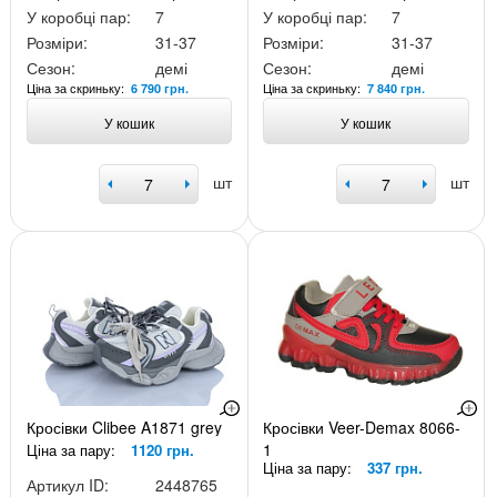
У коробці пар:
7
У коробці пар:
7
Розміри:
31-37
Розміри:
31-37
Сезон:
демі
Сезон:
демі
Ціна за скриньку:
Ціна за скриньку:
6 790 грн.
7 840 грн.
У кошик
У кошик
шт
шт
Кросівки Clibee A1871 grey
Кросівки Veer-Demax 8066-
1
Ціна за пару:
1120 грн.
Ціна за пару:
337 грн.
Артикул ID:
2448765