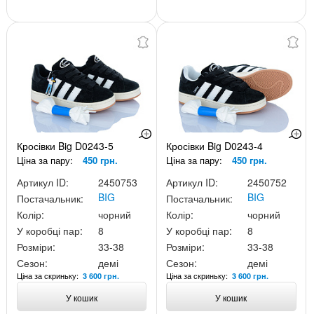
Кросівки Big D0243-5
Кросівки Big D0243-4
Ціна за пару:
450 грн.
Ціна за пару:
450 грн.
Артикул ID:
2450753
Артикул ID:
2450752
BIG
BIG
Постачальник:
Постачальник:
Колір:
чорний
Колір:
чорний
У коробці пар:
8
У коробці пар:
8
Розміри:
33-38
Розміри:
33-38
Сезон:
демі
Сезон:
демі
Ціна за скриньку:
Ціна за скриньку:
3 600 грн.
3 600 грн.
У кошик
У кошик