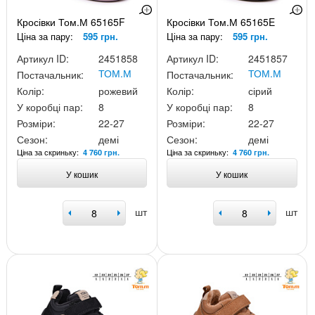
Кросівки Том.М 65165F
Кросівки Том.М 65165E
Ціна за пару:
595 грн.
Ціна за пару:
595 грн.
Артикул ID:
2451858
Артикул ID:
2451857
ТОМ.М
ТОМ.М
Постачальник:
Постачальник:
Колір:
рожевий
Колір:
сірий
У коробці пар:
8
У коробці пар:
8
Розміри:
22-27
Розміри:
22-27
Сезон:
демі
Сезон:
демі
Ціна за скриньку:
Ціна за скриньку:
4 760 грн.
4 760 грн.
У кошик
У кошик
шт
шт