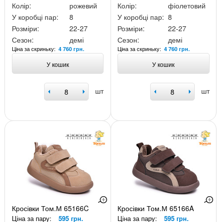
Колір:
рожевий
Колір:
фіолетовий
У коробці пар:
8
У коробці пар:
8
Розміри:
22-27
Розміри:
22-27
Сезон:
демі
Сезон:
демі
Ціна за скриньку:
Ціна за скриньку:
4 760 грн.
4 760 грн.
У кошик
У кошик
шт
шт
Кросівки Том.М 65166C
Кросівки Том.М 65166A
Ціна за пару:
595 грн.
Ціна за пару:
595 грн.