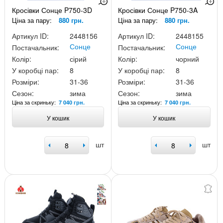
Кросівки Сонце P750-3D
Кросівки Сонце P750-3A
Ціна за пару:
880 грн.
Ціна за пару:
880 грн.
Артикул ID:
2448156
Артикул ID:
2448155
Сонце
Сонце
Постачальник:
Постачальник:
Колір:
сірий
Колір:
чорний
У коробці пар:
8
У коробці пар:
8
Розміри:
31-36
Розміри:
31-36
Сезон:
зима
Сезон:
зима
Ціна за скриньку:
Ціна за скриньку:
7 040 грн.
7 040 грн.
У кошик
У кошик
шт
шт