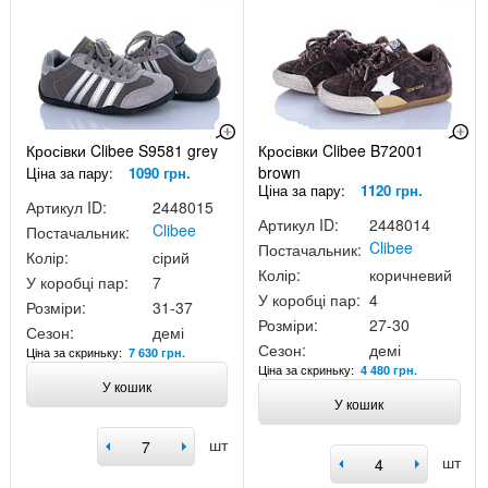
Кросівки Clibee S9581 grey
Кросівки Clibee B72001
brown
Ціна за пару:
1090 грн.
Ціна за пару:
1120 грн.
Артикул ID:
2448015
Артикул ID:
2448014
Clibee
Постачальник:
Clibee
Постачальник:
Колір:
сірий
Колір:
коричневий
У коробці пар:
7
У коробці пар:
4
Розміри:
31-37
Розміри:
27-30
Сезон:
демі
Сезон:
демі
Ціна за скриньку:
7 630 грн.
Ціна за скриньку:
4 480 грн.
У кошик
У кошик
шт
шт