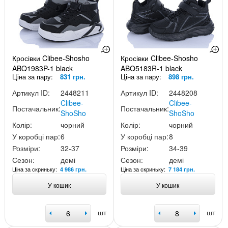
Кросівки Clibee-Shosho
Кросівки Clibee-Shosho
ABQ1983P-1 black
ABQ5183R-1 black
Ціна за пару:
831 грн.
Ціна за пару:
898 грн.
Артикул ID:
2448211
Артикул ID:
2448208
Clibee-
Clibee-
Постачальник:
Постачальник:
ShoSho
ShoSho
Колір:
чорний
Колір:
чорний
У коробці пар:
6
У коробці пар:
8
Розміри:
32-37
Розміри:
34-39
Сезон:
демі
Сезон:
демі
Ціна за скриньку:
Ціна за скриньку:
4 986 грн.
7 184 грн.
У кошик
У кошик
шт
шт