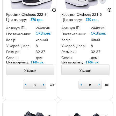
Кросівки Okshoes 222-8
Кросівки Okshoes 221-5
Ціна за пару:
370 грн.
Ціна за пару:
370 грн.
Артикул ID:
2448240
Артикул ID:
2448239
OkShoes
OkShoes
Постачальник:
Постачальник:
Колір:
чорний
Колір:
білий
У коробці пар:
8
У коробці пар:
8
Розміри:
32-37
Розміри:
32-37
Сезон:
демі
Сезон:
демі
Ціна за скриньку:
Ціна за скриньку:
2 960 грн.
2 960 грн.
У кошик
У кошик
шт
шт