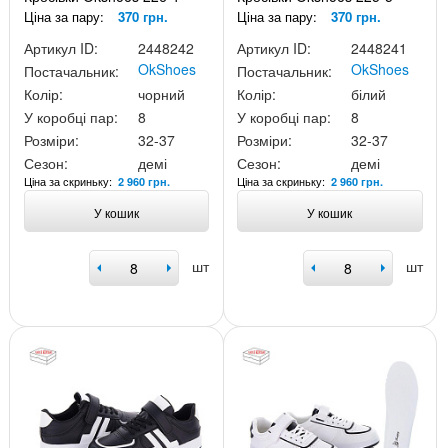
Ціна за пару:
370 грн.
Ціна за пару:
370 грн.
Артикул ID:
2448242
Артикул ID:
2448241
OkShoes
OkShoes
Постачальник:
Постачальник:
Колір:
чорний
Колір:
білий
У коробці пар:
8
У коробці пар:
8
Розміри:
32-37
Розміри:
32-37
Сезон:
демі
Сезон:
демі
Ціна за скриньку:
Ціна за скриньку:
2 960 грн.
2 960 грн.
У кошик
У кошик
шт
шт