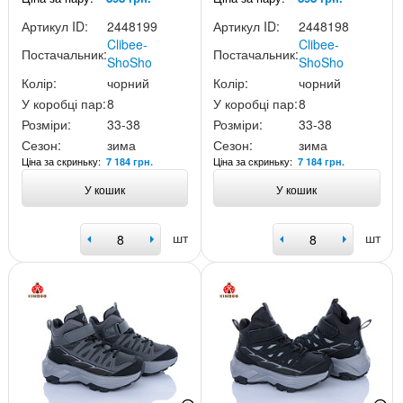
Артикул ID:
2448199
Артикул ID:
2448198
Clibee-
Clibee-
Постачальник:
Постачальник:
ShoSho
ShoSho
Колір:
чорний
Колір:
чорний
У коробці пар:
8
У коробці пар:
8
Розміри:
33-38
Розміри:
33-38
Сезон:
зима
Сезон:
зима
Ціна за скриньку:
Ціна за скриньку:
7 184 грн.
7 184 грн.
У кошик
У кошик
шт
шт