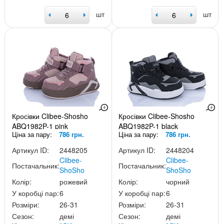
шт
шт
Кросівки Clibee-Shosho
Кросівки Clibee-Shosho
ABQ1982P-1 pink
ABQ1982P-1 black
Ціна за пару:
786 грн.
Ціна за пару:
786 грн.
Артикул ID:
2448205
Артикул ID:
2448204
Clibee-
Clibee-
Постачальник:
Постачальник:
ShoSho
ShoSho
Колір:
рожевий
Колір:
чорний
У коробці пар:
6
У коробці пар:
6
Розміри:
26-31
Розміри:
26-31
Сезон:
демі
Сезон:
демі