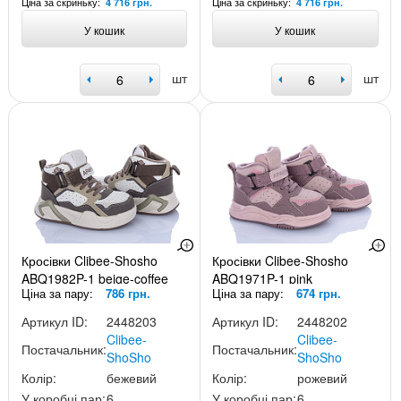
Ціна за скриньку:
Ціна за скриньку:
4 716 грн.
4 716 грн.
У кошик
У кошик
шт
шт
Кросівки Clibee-Shosho
Кросівки Clibee-Shosho
ABQ1982P-1 beige-coffee
ABQ1971P-1 pink
Ціна за пару:
786 грн.
Ціна за пару:
674 грн.
Артикул ID:
2448203
Артикул ID:
2448202
Clibee-
Clibee-
Постачальник:
Постачальник:
ShoSho
ShoSho
Колір:
бежевий
Колір:
рожевий
У коробці пар:
6
У коробці пар:
6