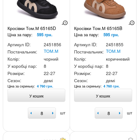
Кросівки Том.М 65165D
Кросівки Том.М 65165B
Ціна за пару:
595 грн.
Ціна за пару:
595 грн.
Артикул ID:
2451856
Артикул ID:
2451855
ТОМ.М
ТОМ.М
Постачальник:
Постачальник:
Колір:
чорний
Колір:
коричневий
У коробці пар:
8
У коробці пар:
8
Розміри:
22-27
Розміри:
22-27
Сезон:
демі
Сезон:
демі
Ціна за скриньку:
Ціна за скриньку:
4 760 грн.
4 760 грн.
У кошик
У кошик
шт
шт