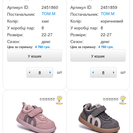
Артикул ID:
2451860
Артикул ID:
2451859
ТОМ.М
ТОМ.М
Постачальник:
Постачальник:
Колір:
хакі
Колір:
коричневий
У коробці пар:
8
У коробці пар:
8
Розміри:
22-27
Розміри:
22-27
Сезон:
демі
Сезон:
демі
Ціна за скриньку:
Ціна за скриньку:
4 760 грн.
4 760 грн.
У кошик
У кошик
шт
шт