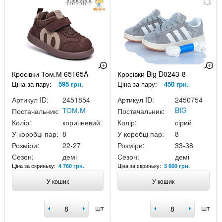
Кросівки Том.М 65165A
Кросівки Big D0243-8
Ціна за пару:
595 грн.
Ціна за пару:
450 грн.
Артикул ID:
2451854
Артикул ID:
2450754
ТОМ.М
BIG
Постачальник:
Постачальник:
Колір:
коричневий
Колір:
сірий
У коробці пар:
8
У коробці пар:
8
Розміри:
22-27
Розміри:
33-38
Сезон:
демі
Сезон:
демі
Ціна за скриньку:
Ціна за скриньку:
4 760 грн.
3 600 грн.
У кошик
У кошик
шт
шт