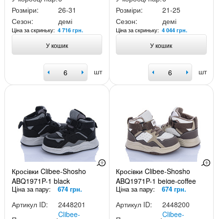
Розміри:
26-31
Розміри:
21-25
Сезон:
демі
Сезон:
демі
Ціна за скриньку:
Ціна за скриньку:
4 716 грн.
4 044 грн.
У кошик
У кошик
шт
шт
Кросівки Clibee-Shosho
Кросівки Clibee-Shosho
ABQ1971P-1 black
ABQ1971P-1 beige-coffee
Ціна за пару:
674 грн.
Ціна за пару:
674 грн.
Артикул ID:
2448201
Артикул ID:
2448200
Clibee-
Clibee-