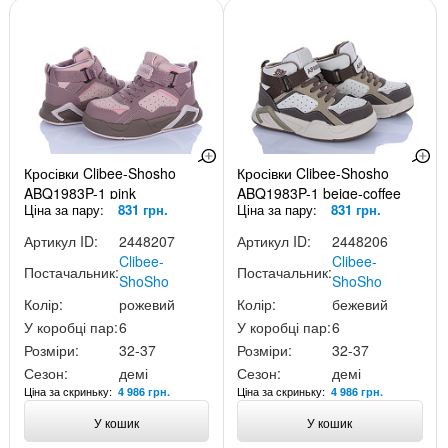
Кросівки Clibee-Shosho
Кросівки Clibee-Shosho
ABQ1983P-1 pink
ABQ1983P-1 beige-coffee
Ціна за пару:
831 грн.
Ціна за пару:
831 грн.
Артикул ID:
2448207
Артикул ID:
2448206
Clibee-
Clibee-
Постачальник:
Постачальник:
ShoSho
ShoSho
Колір:
рожевий
Колір:
бежевий
У коробці пар:
6
У коробці пар:
6
Розміри:
32-37
Розміри:
32-37
Сезон:
демі
Сезон:
демі
Ціна за скриньку:
Ціна за скриньку:
4 986 грн.
4 986 грн.
У кошик
У кошик