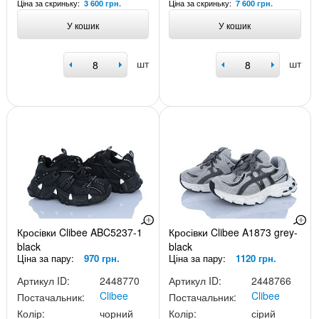
Ціна за скриньку:
Ціна за скриньку:
3 600 грн.
7 600 грн.
У кошик
У кошик
шт
шт
Кросівки Clibee ABC5237-1
Кросівки Clibee A1873 grey-
black
black
Ціна за пару:
970 грн.
Ціна за пару:
1120 грн.
Артикул ID:
2448770
Артикул ID:
2448766
Clibee
Clibee
Постачальник:
Постачальник:
Колір:
чорний
Колір:
сірий