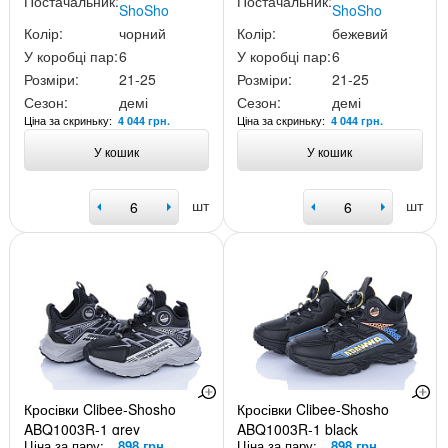
Постачальник:
Постачальник:
ShoSho
ShoSho
Колір:
чорний
Колір:
бежевий
У коробці пар:
6
У коробці пар:
6
Розміри:
21-25
Розміри:
21-25
Сезон:
демі
Сезон:
демі
Ціна за скриньку:
Ціна за скриньку:
4 044 грн.
4 044 грн.
У кошик
У кошик
шт
шт
Кросівки Clibee-Shosho
Кросівки Clibee-Shosho
ABQ1003R-1 grey
ABQ1003R-1 black
Ціна за пару:
898 грн.
Ціна за пару:
898 грн.