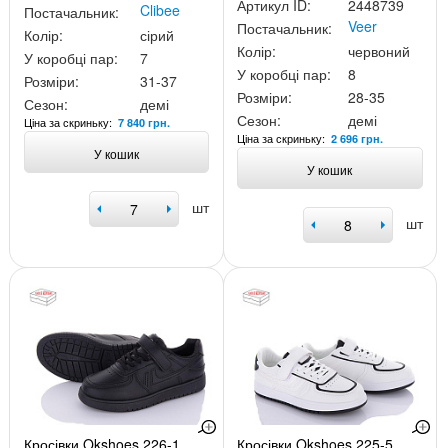
Артикул ID:
2448739
Clibee
Постачальник:
Veer
Постачальник:
Колір:
сірий
Колір:
червоний
У коробці пар:
7
У коробці пар:
8
Розміри:
31-37
Розміри:
28-35
Сезон:
демі
Сезон:
демі
Ціна за скриньку:
7 840 грн.
Ціна за скриньку:
2 696 грн.
У кошик
У кошик
шт
шт
Кросівки Okshoes 226-1
Кросівки Okshoes 225-5