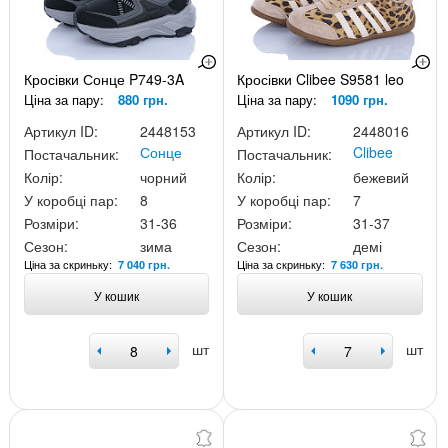
Кросівки Сонце P749-3A
Кросівки Clibee S9581 leo
Ціна за пару:
880 грн.
Ціна за пару:
1090 грн.
Артикул ID:
2448153
Артикул ID:
2448016
Сонце
Clibee
Постачальник:
Постачальник:
Колір:
чорний
Колір:
бежевий
У коробці пар:
8
У коробці пар:
7
Розміри:
31-36
Розміри:
31-37
Сезон:
зима
Сезон:
демі
Ціна за скриньку:
Ціна за скриньку:
7 040 грн.
7 630 грн.
У кошик
У кошик
шт
шт