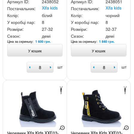
Артикул ID:
2438052
Артикул ID:
2438051
Xifa kids
Xifa kids
Постачальник:
Постачальник:
Колір:
білий
Колір:
чорний
У коробці пар:
8
У коробці пар:
8
Розміри:
27-32
Розміри:
32-37
Сезон:
демі
Сезон:
демі
Ціна за скриньку:
Ціна за скриньку:
1 600 грн.
1 840 грн.
У кошик
У кошик
шт
шт
Черевики Xifa Kids XXF03-
Черевики Xifa Kids XXF03-