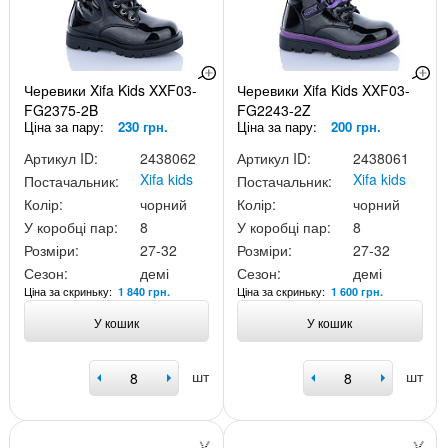
Черевики Xifa Kids XXF03-
Черевики Xifa Kids XXF03-
FG2375-2B
FG2243-2Z
Ціна за пару:
230 грн.
Ціна за пару:
200 грн.
Артикул ID:
2438062
Артикул ID:
2438061
Xifa kids
Xifa kids
Постачальник:
Постачальник:
Колір:
чорний
Колір:
чорний
У коробці пар:
8
У коробці пар:
8
Розміри:
27-32
Розміри:
27-32
Сезон:
демі
Сезон:
демі
Ціна за скриньку:
Ціна за скриньку:
1 840 грн.
1 600 грн.
У кошик
У кошик
шт
шт