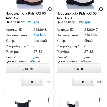
Черевики Xifa Kids XXF03-
Черевики Xifa Kids XXF03-
A2281-2F
A2281-2C
Ціна за пару:
210 грн.
Ціна за пару:
210 грн.
Артикул ID:
2438048
Артикул ID:
2438047
Xifa kids
Xifa kids
Постачальник:
Постачальник:
Колір:
рожевий
Колір:
білий
У коробці пар:
8
У коробці пар:
8
Розміри:
27-32
Розміри:
27-32
Сезон:
демі
Сезон:
демі
Ціна за скриньку:
Ціна за скриньку:
1 680 грн.
1 680 грн.
У кошик
У кошик
шт
шт