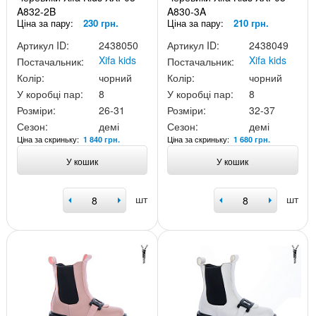
A832-2B
A830-3A
Ціна за пару:
230 грн.
Ціна за пару:
210 грн.
Артикул ID:
2438050
Артикул ID:
2438049
Xifa kids
Xifa kids
Постачальник:
Постачальник:
Колір:
чорний
Колір:
чорний
У коробці пар:
8
У коробці пар:
8
Розміри:
26-31
Розміри:
32-37
Сезон:
демі
Сезон:
демі
Ціна за скриньку:
Ціна за скриньку:
1 840 грн.
1 680 грн.
У кошик
У кошик
шт
шт