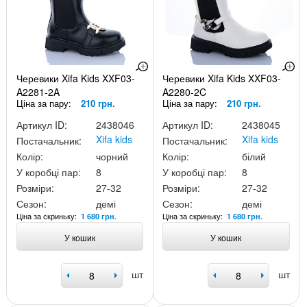
Черевики Xifa Kids XXF03-
Черевики Xifa Kids XXF03-
A2281-2A
A2280-2C
Ціна за пару:
210 грн.
Ціна за пару:
210 грн.
Артикул ID:
2438046
Артикул ID:
2438045
Xifa kids
Xifa kids
Постачальник:
Постачальник:
Колір:
чорний
Колір:
білий
У коробці пар:
8
У коробці пар:
8
Розміри:
27-32
Розміри:
27-32
Сезон:
демі
Сезон:
демі
Ціна за скриньку:
Ціна за скриньку:
1 680 грн.
1 680 грн.
У кошик
У кошик
шт
шт