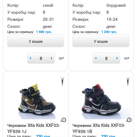
Колір:
синій
Колір:
бордовий
У коробці пар:
8
У коробці пар:
8
Розміри:
26-31
Розміри:
19-24
Сезон:
демі
Сезон:
демі
Ціна за скриньку:
Ціна за скриньку:
1 680 грн.
1 240 грн.
У кошик
У кошик
шт
шт
Черевики Xifa Kids XXF03-
Черевики Xifa Kids XXF03-
YF939-1J
YF939-1B
Ціна за пару:
230 грн.
Ціна за пару:
230 грн.