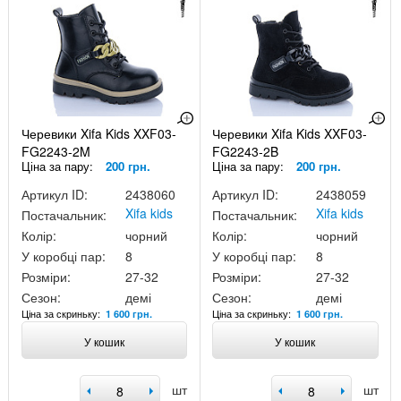
Черевики Xifa Kids XXF03-
Черевики Xifa Kids XXF03-
FG2243-2M
FG2243-2B
Ціна за пару:
200 грн.
Ціна за пару:
200 грн.
Артикул ID:
2438060
Артикул ID:
2438059
Xifa kids
Xifa kids
Постачальник:
Постачальник:
Колір:
чорний
Колір:
чорний
У коробці пар:
8
У коробці пар:
8
Розміри:
27-32
Розміри:
27-32
Сезон:
демі
Сезон:
демі
Ціна за скриньку:
Ціна за скриньку:
1 600 грн.
1 600 грн.
У кошик
У кошик
шт
шт