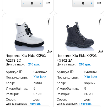
шт
шт
Черевики Xifa Kids XXF03-
Черевики Xifa Kids XXF03-
A2279-2C
FG902-2A
Ціна за пару:
210 грн.
Ціна за пару:
210 грн.
Артикул ID:
2438042
Артикул ID:
2438041
Xifa kids
Xifa kids
Постачальник:
Постачальник:
Колір:
білий
Колір:
чорний
У коробці пар:
8
У коробці пар:
8
Розміри:
27-32
Розміри:
26-31
Сезон:
демі
Сезон:
демі
Ціна за скриньку:
Ціна за скриньку:
1 680 грн.
1 680 грн.