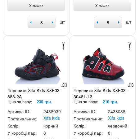
У кошик
У кошик
шт
шт
Черевики Xifa Kids XXF03-
Черевики Xifa Kids XXF03-
883-2A
30481-13
Ціна за пару:
230 грн.
Ціна за пару:
210 грн.
Артикул ID:
2438039
Артикул ID:
2438038
Xifa kids
Xifa kids
Постачальник:
Постачальник:
Колір:
чорний
Колір:
червоний
У коробці пар:
8
У коробці пар:
8