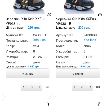
Черевики Xifa Kids XXF03-
Черевики Xifa Kids XXF03-
YF938-1J
YF938-1B
Ціна за пару:
230 грн.
Ціна за пару:
230 грн.
Артикул ID:
2438031
Артикул ID:
2438030
Xifa kids
Xifa kids
Постачальник:
Постачальник:
Колір:
хакі
Колір:
синій
У коробці пар:
8
У коробці пар:
8
Розміри:
21-26
Розміри:
21-26
Сезон:
демі
Сезон:
демі
Ціна за скриньку:
Ціна за скриньку:
1 840 грн.
1 840 грн.
У кошик
У кошик
шт
шт