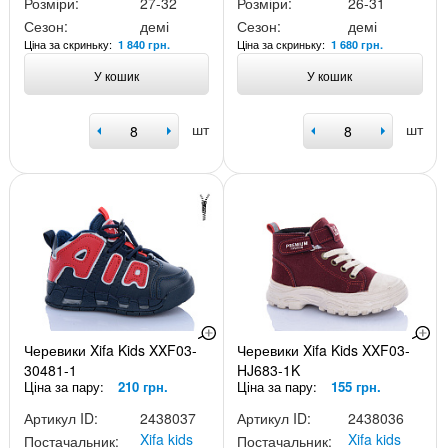
Розміри:
27-32
Розміри:
26-31
Сезон:
демі
Сезон:
демі
Ціна за скриньку:
Ціна за скриньку:
1 840 грн.
1 680 грн.
У кошик
У кошик
шт
шт
Черевики Xifa Kids XXF03-
Черевики Xifa Kids XXF03-
30481-1
HJ683-1K
Ціна за пару:
210 грн.
Ціна за пару:
155 грн.
Артикул ID:
2438037
Артикул ID:
2438036
Xifa kids
Xifa kids
Постачальник:
Постачальник: