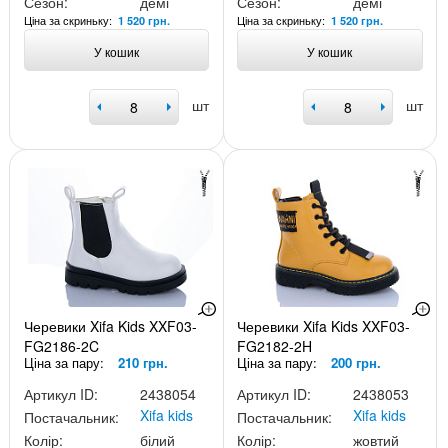
Сезон:
демі
Сезон:
демі
Ціна за скриньку:
Ціна за скриньку:
1 520 грн.
1 520 грн.
У кошик
У кошик
шт
шт
Черевики Xifa Kids XXF03-
Черевики Xifa Kids XXF03-
FG2186-2C
FG2182-2H
Ціна за пару:
210 грн.
Ціна за пару:
200 грн.
Артикул ID:
2438054
Артикул ID:
2438053
Xifa kids
Xifa kids
Постачальник:
Постачальник:
Колір:
білий
Колір:
жовтий