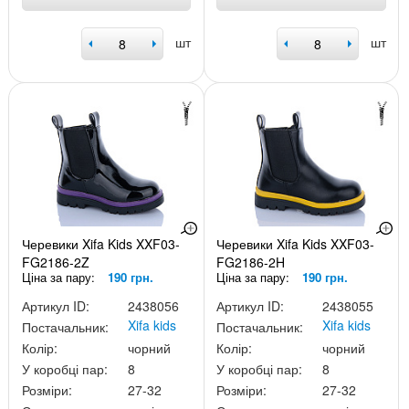
шт
шт
Черевики Xifa Kids XXF03-
Черевики Xifa Kids XXF03-
FG2186-2Z
FG2186-2H
Ціна за пару:
190 грн.
Ціна за пару:
190 грн.
Артикул ID:
2438056
Артикул ID:
2438055
Xifa kids
Xifa kids
Постачальник:
Постачальник:
Колір:
чорний
Колір:
чорний
У коробці пар:
8
У коробці пар:
8
Розміри:
27-32
Розміри:
27-32