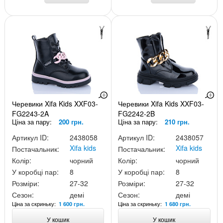
Черевики Xifa Kids XXF03-
Черевики Xifa Kids XXF03-
FG2243-2A
FG2242-2B
Ціна за пару:
200 грн.
Ціна за пару:
210 грн.
Артикул ID:
2438058
Артикул ID:
2438057
Xifa kids
Xifa kids
Постачальник:
Постачальник:
Колір:
чорний
Колір:
чорний
У коробці пар:
8
У коробці пар:
8
Розміри:
27-32
Розміри:
27-32
Сезон:
демі
Сезон:
демі
Ціна за скриньку:
Ціна за скриньку:
1 600 грн.
1 680 грн.
У кошик
У кошик