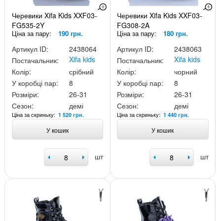
Черевики Xifa Kids XXF03-
Черевики Xifa Kids XXF03-
FG535-2Y
FG308-2A
Ціна за пару:
190 грн.
Ціна за пару:
180 грн.
Артикул ID:
2438064
Артикул ID:
2438063
Xifa kids
Xifa kids
Постачальник:
Постачальник:
Колір:
срібний
Колір:
чорний
У коробці пар:
8
У коробці пар:
8
Розміри:
26-31
Розміри:
26-31
Сезон:
демі
Сезон:
демі
Ціна за скриньку:
Ціна за скриньку:
1 520 грн.
1 440 грн.
У кошик
У кошик
шт
шт