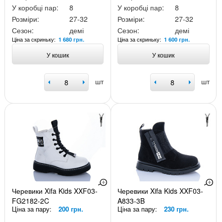
У коробці пар:
8
У коробці пар:
8
Розміри:
27-32
Розміри:
27-32
Сезон:
демі
Сезон:
демі
Ціна за скриньку:
Ціна за скриньку:
1 680 грн.
1 600 грн.
У кошик
У кошик
шт
шт
Черевики Xifa Kids XXF03-
Черевики Xifa Kids XXF03-
FG2182-2C
A833-3B
Ціна за пару:
200 грн.
Ціна за пару:
230 грн.