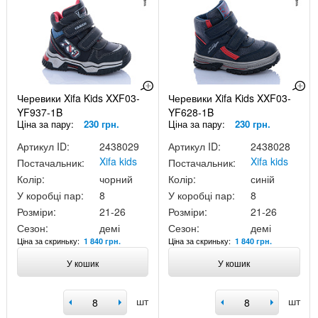
Черевики Xifa Kids XXF03-
Черевики Xifa Kids XXF03-
YF937-1B
YF628-1B
Ціна за пару:
230 грн.
Ціна за пару:
230 грн.
Артикул ID:
2438029
Артикул ID:
2438028
Xifa kids
Xifa kids
Постачальник:
Постачальник:
Колір:
чорний
Колір:
синій
У коробці пар:
8
У коробці пар:
8
Розміри:
21-26
Розміри:
21-26
Сезон:
демі
Сезон:
демі
Ціна за скриньку:
Ціна за скриньку:
1 840 грн.
1 840 грн.
У кошик
У кошик
шт
шт