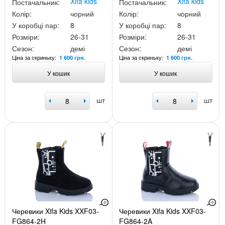
Xifa kids
Xifa kids
Постачальник:
Постачальник:
Колір:
чорний
Колір:
чорний
У коробці пар:
8
У коробці пар:
8
Розміри:
26-31
Розміри:
26-31
Сезон:
демі
Сезон:
демі
Ціна за скриньку:
Ціна за скриньку:
1 600 грн.
1 600 грн.
У кошик
У кошик
шт
шт
Черевики Xifa Kids XXF03-
Черевики Xifa Kids XXF03-
FG864-2H
FG864-2A