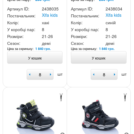
Артикул ID:
2438035
Артикул ID:
2438034
Xifa kids
Xifa kids
Постачальник:
Постачальник:
Колір:
хакі
Колір:
синій
У коробці пар:
8
У коробці пар:
8
Розміри:
21-26
Розміри:
21-26
Сезон:
демі
Сезон:
демі
Ціна за скриньку:
Ціна за скриньку:
1 840 грн.
1 840 грн.
У кошик
У кошик
шт
шт