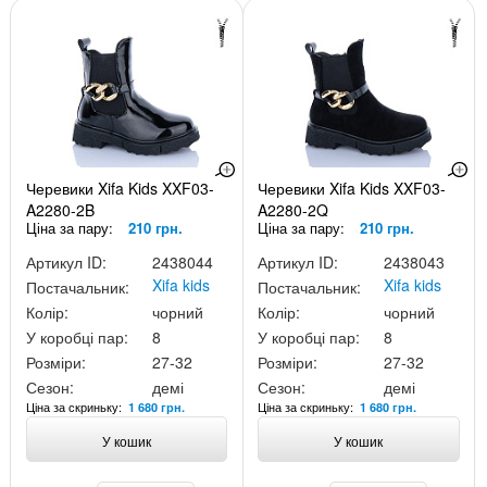
Черевики Xifa Kids XXF03-
Черевики Xifa Kids XXF03-
A2280-2B
A2280-2Q
Ціна за пару:
210 грн.
Ціна за пару:
210 грн.
Артикул ID:
2438044
Артикул ID:
2438043
Xifa kids
Xifa kids
Постачальник:
Постачальник:
Колір:
чорний
Колір:
чорний
У коробці пар:
8
У коробці пар:
8
Розміри:
27-32
Розміри:
27-32
Сезон:
демі
Сезон:
демі
Ціна за скриньку:
Ціна за скриньку:
1 680 грн.
1 680 грн.
У кошик
У кошик