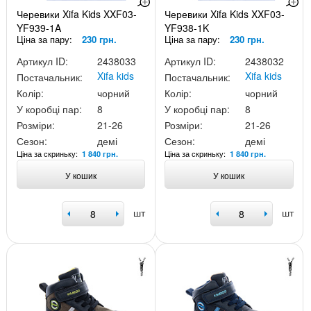
Черевики Xifa Kids XXF03-
Черевики Xifa Kids XXF03-
YF939-1A
YF938-1K
Ціна за пару:
230 грн.
Ціна за пару:
230 грн.
Артикул ID:
2438033
Артикул ID:
2438032
Xifa kids
Xifa kids
Постачальник:
Постачальник:
Колір:
чорний
Колір:
чорний
У коробці пар:
8
У коробці пар:
8
Розміри:
21-26
Розміри:
21-26
Сезон:
демі
Сезон:
демі
Ціна за скриньку:
Ціна за скриньку:
1 840 грн.
1 840 грн.
У кошик
У кошик
шт
шт