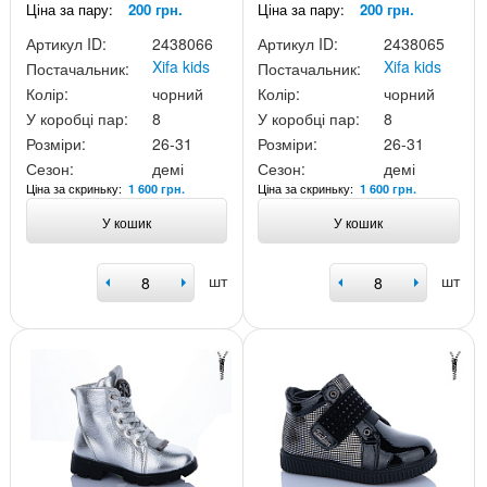
Ціна за пару:
200 грн.
Ціна за пару:
200 грн.
Артикул ID:
2438066
Артикул ID:
2438065
Xifa kids
Xifa kids
Постачальник:
Постачальник:
Колір:
чорний
Колір:
чорний
У коробці пар:
8
У коробці пар:
8
Розміри:
26-31
Розміри:
26-31
Сезон:
демі
Сезон:
демі
Ціна за скриньку:
Ціна за скриньку:
1 600 грн.
1 600 грн.
У кошик
У кошик
шт
шт