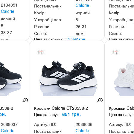
2134051
Calorie
Постачальник:
Постачальни
Calorie
Колір:
чорний
Колір:
чорний
У коробці пар:
8
У коробці па
5
Розміри:
26-31
Розміри:
33-37
Сезон:
демі
Сезон:
Ціна за скриньку:
5 392 грн.
Ціна за скри
демі
65 грн.
33538-2
Кросівки Calorie CT23538-2
Кросівки Cal
рн.
651 грн.
Ціна за пару:
Ціна за пару:
2088037
Артикул ID:
2088036
Артикул ID:
Calorie
Calorie
Постачальник:
Постачальни