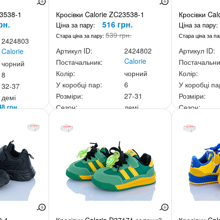
33538-1
Кросівки Calorie ZC23538-1
Кросівки Cal
рн.
516 грн.
Ціна за пару:
Ціна за пару:
539 грн.
Стара ціна за пару:
Стара ціна за п
2424803
Артикул ID:
2424802
Артикул ID:
Calorie
Calorie
Постачальник:
Постачальни
чорний
Колір:
чорний
Колір:
8
У коробці пар:
6
У коробці па
32-37
Розміри:
27-31
Розміри:
демі
48 грн.
Сезон:
демі
Сезон:
Ціна за скриньку:
3 096 грн.
Ціна за скри