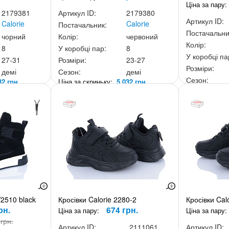
Ціна за пару:
2179381
Артикул ID:
2179380
Артикул ID:
Calorie
Calorie
Постачальник:
Постачальни
чорний
Колір:
червоний
Колір:
8
У коробці пар:
8
У коробці па
27-31
Розміри:
23-27
Розміри:
демі
Сезон:
демі
Сезон:
32 грн.
Ціна за скриньку:
5 032 грн.
Ціна за скри
2510 black
Кросівки Calorie 2280-2
Кросівки Cal
рн.
674 грн.
Ціна за пару:
Ціна за пару:
грн.
Артикул ID:
2111061
Артикул ID: