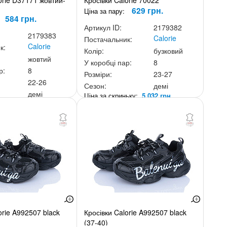
orie D37171 жовтий-
Кросівки Calorie 70022
629 грн.
Ціна за пару:
584 грн.
Артикул ID:
2179382
2179383
Calorie
Постачальник:
Calorie
к:
Колір:
бузковий
жовтий
У коробці пар:
8
р:
8
Розміри:
23-27
22-26
Сезон:
демі
демі
Ціна за скриньку:
5 032 грн.
ньку:
4 672 грн.
orie A992507 black
Кросівки Calorie A992507 black
(37-40)