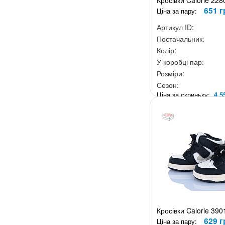
Кросівки Calorie 228
651 г
Ціна за пару:
Артикул ID:
Постачальник:
Колір:
У коробці пар:
Розміри:
Сезон:
Ціна за скриньку:
4 5
Кросівки Calorie 39
629 г
Ціна за пару: