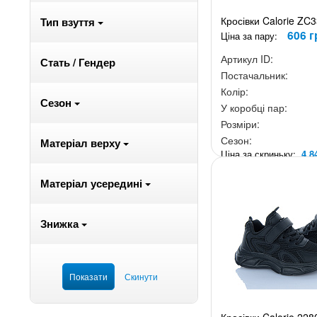
Кросівки Calorie ZC
Тип взуття
606 г
Ціна за пару:
Артикул ID:
Стать / Гендер
Постачальник:
Колір:
Сезон
У коробці пар:
Розміри:
Сезон:
Матеріал верху
Ціна за скриньку:
4 8
Матеріал усередині
Знижка