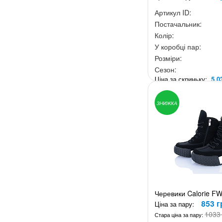
Артикул ID:
Постачальник:
Колір:
У коробці пар:
Розміри:
Сезон:
Ціна за скриньку:
5 0
ЗНИЖКА
Черевики Calorie FW
853 г
Ціна за пару:
1033 
Стара ціна за пару: