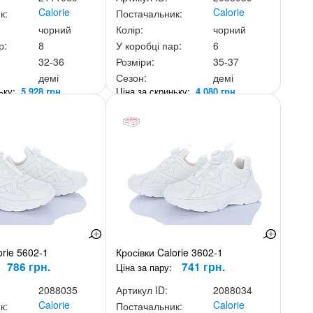
Calorie
Calorie
к:
Постачальник:
чорний
Колір:
чорний
р:
8
У коробці пар:
6
32-36
Розміри:
35-37
демі
Сезон:
демі
ньку:
5 928 грн.
Ціна за скриньку:
4 080 грн.
orie 5602-1
Кросівки Calorie 3602-1
786 грн.
741 грн.
Ціна за пару:
2088035
Артикул ID:
2088034
Calorie
Calorie
к:
Постачальник: