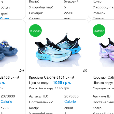
Колір:
бузковий
Колір:
8
У коробці пар:
5
У коробці па
27-31
Розміри:
22-26
Розміри:
демі
92 грн.
Сезон:
демі
Сезон:
Ціна за скриньку:
2 920 грн.
Ціна за скри
ЗНИЖКА
ЗНИЖКА
S2406 синій
Кросівки Calorie 8151 синій
Кросівки Cal
рн.
1055 грн.
Ціна за пару:
Ціна за пару:
рн.
1145 грн.
Стара ціна за пару:
Стара ціна за п
2073639
Артикул ID:
2073635
Артикул ID:
Calorie
Calorie
Постачальник:
Постачальни
синій
Колір:
синій
Колір:
6
У коробці пар:
3
У коробці па