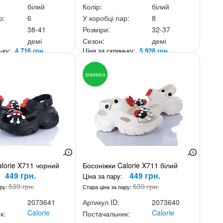
білий
Колір:
білий
р:
6
У коробці пар:
8
38-41
Розміри:
32-37
демі
Сезон:
демі
ньку:
4 716 грн.
Ціна за скриньку:
5 928 грн.
ЗНИЖКА
lorie X711 чорний
Босоніжки Calorie X711 білий
449 грн.
449 грн.
Ціна за пару:
539 грн.
539 грн.
ару:
Стара ціна за пару:
2073641
Артикул ID:
2073640
Calorie
Calorie
к:
Постачальник: