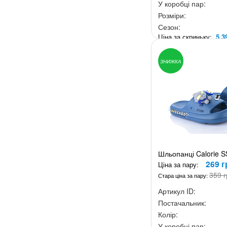
У коробці пар:
Розміри:
Сезон:
Ціна за скриньку:
5 3
ЗНИЖКА
Шльопанці Calorie S
269 г
Ціна за пару:
359 г
Стара ціна за пару:
Артикул ID:
Постачальник:
Колір:
У коробці пар: