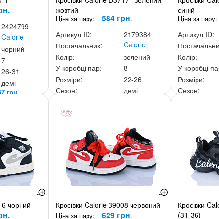
0-1
Кросівки Calorie D37171 зелений-
Кросівки Cal
рн.
жовтий
синій
584 грн.
Ціна за пару:
Ціна за пару:
2424799
Артикул ID:
2179384
Артикул ID:
Calorie
Calorie
Постачальник:
Постачальни
чорний
Колір:
зелений
Колір:
7
У коробці пар:
8
У коробці па
26-31
Розміри:
22-26
Розміри:
демі
Сезон:
демі
Сезон:
57 грн.
Ціна за скриньку:
4 672 грн.
Ціна за скри
016 чорний
Кросівки Calorie 39008 червоний
Кросівки Cal
рн.
629 грн.
(31-36)
Ціна за пару: