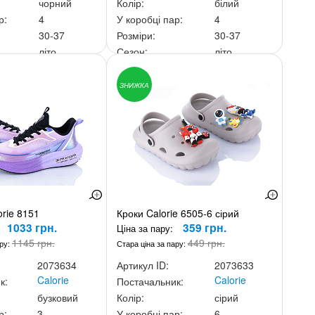
чорний
Колір:
білий
р:
4
У коробці пар:
4
30-37
Розміри:
30-37
літо
Сезон:
літо
ньку:
1 796 грн.
Ціна за скриньку:
1 796 грн.
ЗНИЖКА
orie 8151
Кроки Calorie 6505-6 сірий
1033 грн.
359 грн.
Ціна за пару:
1145 грн.
449 грн.
ару:
Стара ціна за пару:
2073634
Артикул ID:
2073633
Calorie
Calorie
к:
Постачальник:
бузковий
Колір:
сірий
р:
3
У коробці пар:
6