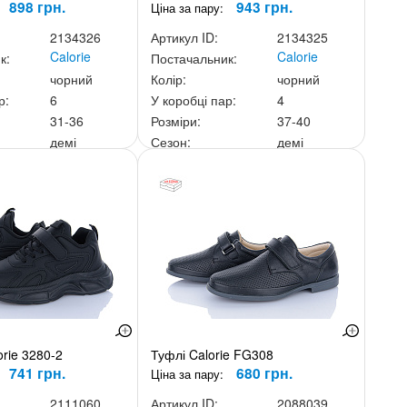
898 грн.
943 грн.
Ціна за пару:
2134326
Артикул ID:
2134325
Calorie
Calorie
к:
Постачальник:
чорний
Колір:
чорний
р:
6
У коробці пар:
4
31-36
Розміри:
37-40
демі
Сезон:
демі
ньку:
5 388 грн.
Ціна за скриньку:
3 772 грн.
orie 3280-2
Туфлі Calorie FG308
741 грн.
680 грн.
Ціна за пару:
2111060
Артикул ID:
2088039