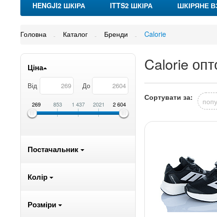
HENGJI2 ШКІРА
ITTS2 ШКІРА
ШКІРЯНЕ В
Головна
Каталог
Бренди
Calorie
Calorie опт
Ціна
Від
До
Сортувати за:
попу
269
853
1 437
2021
2 604
Постачальник
Колір
Розміри