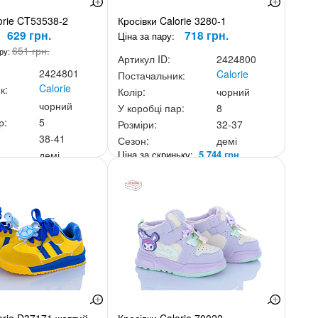
orie CT53538-2
Кросівки Calorie 3280-1
629 грн.
718 грн.
Ціна за пару:
651 грн.
ару:
Артикул ID:
2424800
2424801
Calorie
Постачальник:
Calorie
к:
Колір:
чорний
чорний
У коробці пар:
8
р:
5
Розміри:
32-37
38-41
Сезон:
демі
Ціна за скриньку:
5 744 грн.
демі
ньку:
3 145 грн.