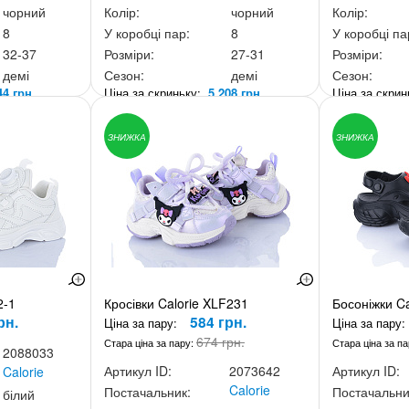
чорний
Колір:
чорний
Колір:
8
У коробці пар:
8
У коробці па
32-37
Розміри:
27-31
Розміри:
демі
Сезон:
демі
Сезон:
44 грн.
Ціна за скриньку:
5 208 грн.
Ціна за скри
ЗНИЖКА
ЗНИЖКА
2-1
Кросівки Calorie XLF231
Босоніжки Ca
рн.
584 грн.
Ціна за пару:
Ціна за пару:
674 грн.
Стара ціна за пару:
Стара ціна за п
2088033
Артикул ID:
2073642
Артикул ID:
Calorie
Calorie
Постачальник:
Постачальни
білий