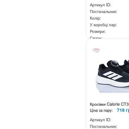
Артикул ID:
Постачальник:
Колір:
У коробці пар:
Розміри:
Сезон:
Ціна за скриньку:
4 2
Кросівки Calorie CT
718 г
Ціна за пару:
Артикул ID:
Постачальник: