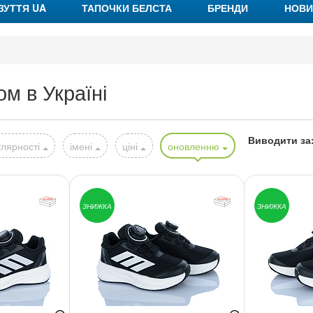
ЗУТТЯ UA
ТАПОЧКИ БЕЛСТА
БРЕНДИ
НОВИ
ом в Україні
Виводити за
лярності
імені
ціні
оновленню
ЗНИЖКА
ЗНИЖКА